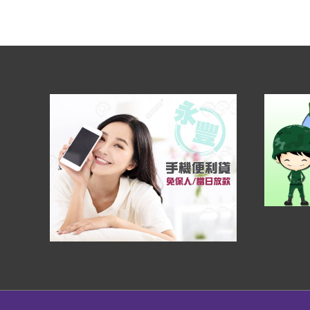
樹
臨
時
週
轉
金
_
永
豐
當
舖!