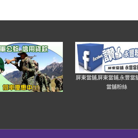
豐
當
舖」
政
府
立
案
有
保
屏東當舖,屏東當鋪,永豐當舖
障
當舖粉絲