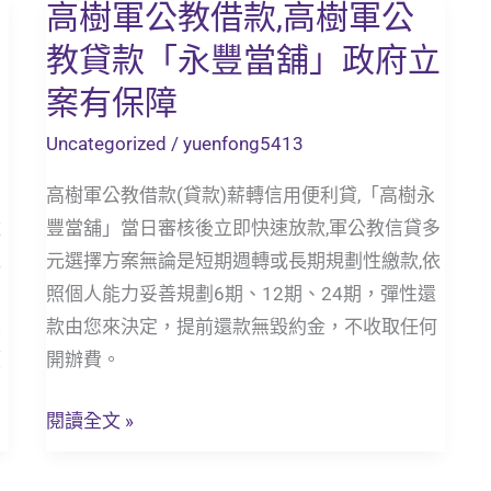
高樹軍公教借款,高樹軍公
高
樹
教貸款「永豐當舖」政府立
軍
案有保障
公
教
Uncategorized
/
yuenfong5413
借
高樹軍公教借款(貸款)薪轉信用便利貸,「高樹永
款,
雜
豐當舖」當日審核後立即快速放款,軍公教信貸多
高
以
元選擇方案無論是短期週轉或長期規劃性繳款,依
樹
調
照個人能力妥善規劃6期、12期、24期，彈性還
軍
也
款由您來決定，提前還款無毀約金，不收取任何
公
額
開辦費。
教
貸
閱讀全文 »
款
「永