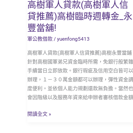
高樹軍人貸款(高樹軍人信
高
樹
貸推薦)高樹臨時週轉金_永
軍
豐當舖!
人
貸
軍公教借款
/
yuenfong5413
款
高樹軍人貸款(高樹軍人信貸推薦)高樹永豐當鋪
(高
針對高樹國軍弟兄資金臨時所需，免銀行般繁
樹
手續當日立即放款。銀行瑕疵及信用空白皆可
軍
辦理，１－３０萬金額都可以辦理，彈性資金
人
度便利。並依個人能力規劃還款無負擔。當然
信
會因階級以及服務年資來給申辦者審核借款金
貸
推
閱讀全文 »
薦)
高