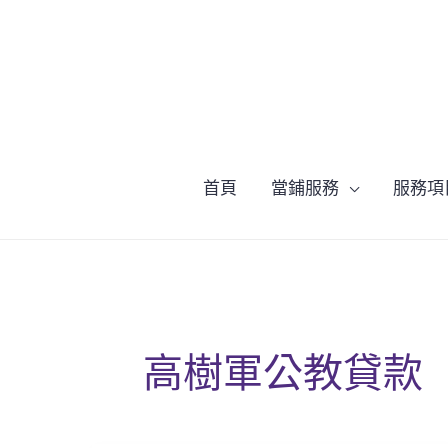
跳
至
主
要
內
容
首頁
當鋪服務
服務項
高樹軍公教貸款