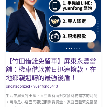
屏
東
永
豐
當
舖：
機
車
借
【竹田借錢免留車】屏東永豐當
款
舖：機車借款當日迅速撥款，在
當
日
地鄉親週轉的最強後盾！
迅
Uncategorized
/
yuenfong5413
速
撥
生活在屏東竹田鄉，人生總有面對突發財務需求的時刻
款，
。可能是小店面需要短期進貨資金、家庭面臨緊急醫藥