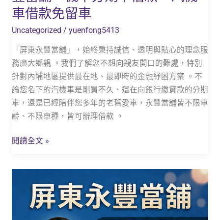
期
車借款免留車
車
Uncategorized
/
yuenfong5413
借
款，
「屏東永豐當舖」，始終秉持誠信、透明與貼心的理念服
汽
務廣大鄉親 。我們了解您不想向親友開口的難處，特別
機
針對內埔地區提供最在地、最即時的金融紓困方案 。不
車
論您名下的汽機車是剛買不久、還在向銀行繳貸款的分期
借
車，還是已經陪伴您多年的老舊愛車，永豐當舖皆不限車
款
齡、不限車種，皆可辦理借款 。
免
留
閱讀全文 »
車
【
麟
洛
借