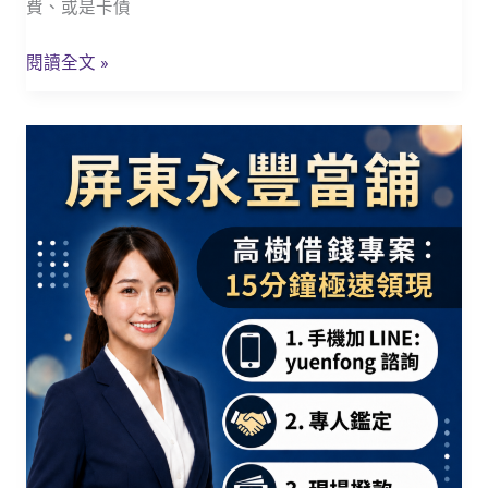
在
費、或是卡債
地
鄉
閱讀全文 »
親
週
屏
轉
東
的
高
最
樹
強
汽
後
機
盾！
車
借
款
推
薦
｜