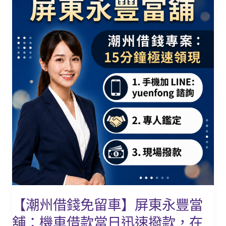
州
給
借
力
錢
後
免
盾！
留
車】
屏
東
永
豐
當
舖：
機
車
借
【潮州借錢免留車】屏東永豐當
款
舖：機車借款當日迅速撥款，在
當