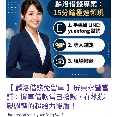
錢
免
留
車
】
屏
東
永
豐
當
舖：
機
【 麟洛借錢免留車 】屏東永豐當
車
舖：機車借款當日撥款，在地鄉
借
款
親週轉的超給力後盾！
當
Uncategorized
/
yuenfong5413