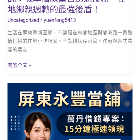
日
地鄉親週轉的最強後盾！
迅
Uncategorized
/
yuenfong5413
速
撥
生活在屏東縣新園鄉，不論是在烏龍地區與龍洲路一帶熱
款，
情打拼的在地小吃店家、辛勤耕耘芹菜管、洋蔥與各式農
在
產的農友、
地
鄉
閱讀全文 »
親
週
【萬
轉
丹
的
借
最
錢
強
免
後
留
盾！
車】