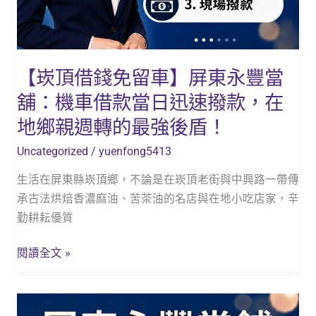
舖：
機
車
借
【崁頂借錢免留車】屏東永豐當
款
舖：機車借款當日迅速撥款，在
當
日
地鄉親週轉的最強後盾！
迅
Uncategorized
/
yuenfong5413
速
撥
生活在屏東縣崁頂鄉，不論是在崁頂老街與中興路一帶傳
款，
承古法烘焙香濃麻油、苦茶油的名店與在地小吃店家，辛
在
勤耕耘優質
地
鄉
閱讀全文 »
親
週
【新
轉