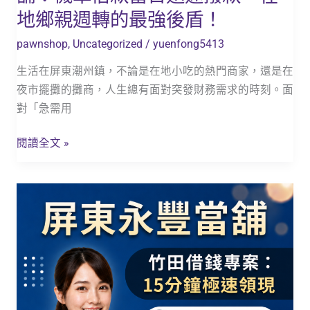
日
地鄉親週轉的最強後盾！
迅
pawnshop
,
Uncategorized
/
yuenfong5413
速
撥
生活在屏東潮州鎮，不論是在地小吃的熱門商家，還是在
款，
夜市擺攤的攤商，人生總有面對突發財務需求的時刻。面
在
對「急需用
地
鄉
閱讀全文 »
親
週
【竹
轉
田
的
借
最
錢
強
免
後
留
盾！
車】