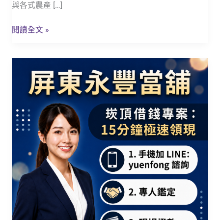
在
與各式農產 […]
地
鄉
閱讀全文 »
親
週
【崁
轉
頂
的
借
最
錢
強
免
後
留
盾！
車】
屏
東
永
豐
當