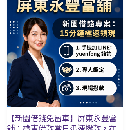
園
的
借
最
錢
強
免
後
留
盾！
車】
屏
東
永
豐
當
舖：
機
車
借
【新園借錢免留車】屏東永豐當
款
舖：機車借款當日迅速撥款，在
當