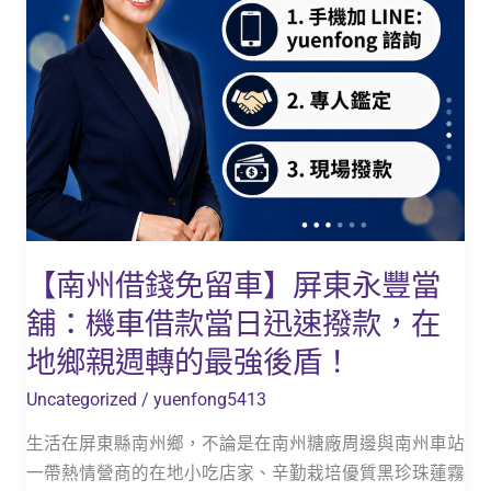
屏
東
永
豐
當
舖：
機
車
借
【南州借錢免留車】屏東永豐當
款
舖：機車借款當日迅速撥款，在
當
日
地鄉親週轉的最強後盾！
迅
Uncategorized
/
yuenfong5413
速
撥
生活在屏東縣南州鄉，不論是在南州糖廠周邊與南州車站
款，
一帶熱情營商的在地小吃店家、辛勤栽培優質黑珍珠蓮霧