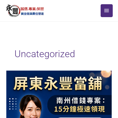
跳
主
至
主
要
要
選
內
容
單
Uncategorized
【南
州
借
錢
免
留
車】