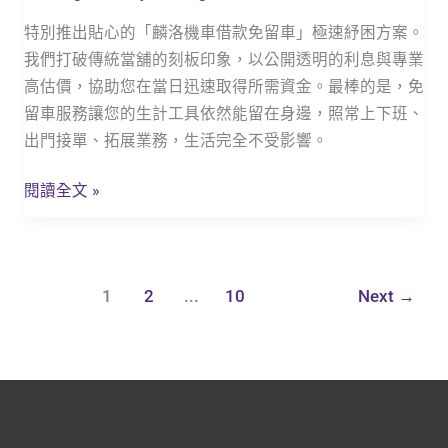
日
撥
特別推出貼心的「麟洛機車借款免留車」極速紓困方案。
款，
我們打破傳統當舖的刻板印象，以公開透明的利息與專業
在
高估價，協助您在當日迅速取得所需資金。最棒的是，免
地
留車服務讓您的生計工具依然能留在身邊，照常上下班、
鄉
出門接單、拓展業務，生活完全不受影響。
親
週
閱讀全文 »
轉
的
超
1
2
...
10
Next
→
給
力
後
盾！