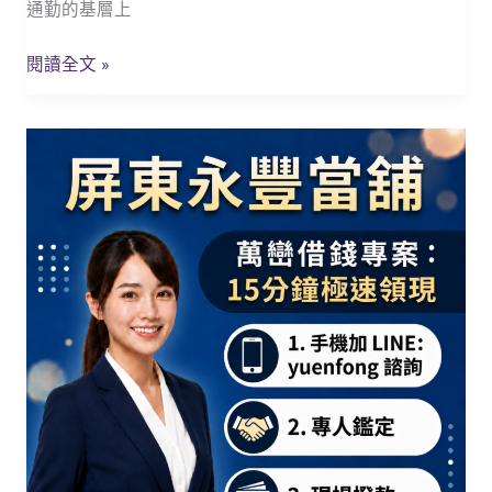
鄉
通勤的基層上
親
週
閱讀全文 »
轉
的
【萬
超
巒
給
借
力
錢
後
免
盾！
留
車】
屏
東
永
豐
當