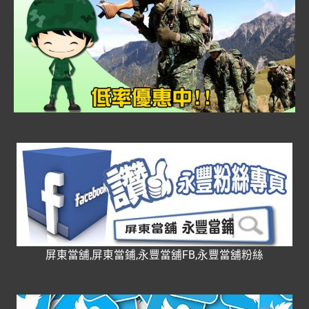
屏東當舖,屏東當鋪,永豐當舖FB,永豐當舖粉絲