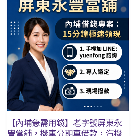
埔
銀
急
行
需
聯
用
徵！
錢】
老
字
號
屏
東
永
豐
當
舖，
機
【內埔急需用錢】老字號屏東永
車
豐當舖，機車分期車借款，汽機
分