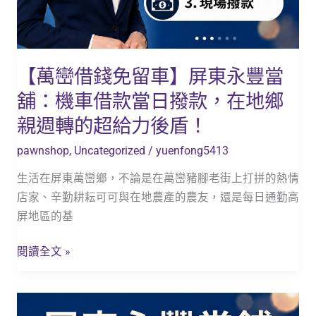
舖：
機
車
借
【萬巒借錢免留車】屏東永豐當
款
舖：機車借款當日撥款，在地鄉
當
日
親週轉的超給力後盾！
撥
pawnshop
,
Uncategorized
/
yuenfong5413
款，
在
生活在屏東萬巒鄉，不論是在萬巒豬腳老街上打拼的熱情
地
店家、辛勤耕耘可可與在地農產的農友，還是每日通勤高
鄉
屏地區的基
親
週
閱讀全文 »
轉
的
【潮
超