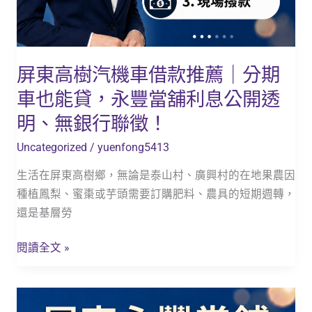
分
期
車
也
屏東高樹汽機車借款推薦｜分期
能
車也能貸，永豐當舖利息公開透
貸，
永
明、無銀行聯徵！
豐
Uncategorized
/
yuenfong5413
當
舖
生活在屏東高樹鄉，無論是泰山村、廣興村的在地果農因
利
種植鳳梨、蜜棗或芋頭需要訂購肥料、農具的短期週轉，
息
還是基層勞
公
開
閱讀全文 »
透
明、
【內
無