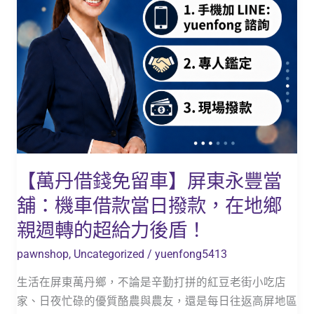
屏
東
永
豐
當
舖：
機
車
借
【萬丹借錢免留車】屏東永豐當
款
舖：機車借款當日撥款，在地鄉
當
日
親週轉的超給力後盾！
撥
pawnshop
,
Uncategorized
/
yuenfong5413
款，
在
生活在屏東萬丹鄉，不論是辛勤打拼的紅豆老街小吃店
地
家、日夜忙碌的優質酪農與農友，還是每日往返高屏地區