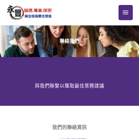
跳
主
至
主
要
要
選
內
聯絡我們
容
單
與我們聯繫以獲取最佳業務建議
我們的聯絡資訊