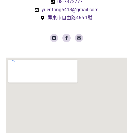
08-7373777
yuenfong5413@gmail.com
屏東市自由路466-1號
L
F
E
i
a
n
n
c
v
e
e
e
b
l
o
o
o
p
k
e
-
f