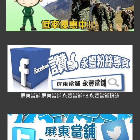
屏東當舖,屏東當鋪,永豐當舖FB,永豐當舖粉絲