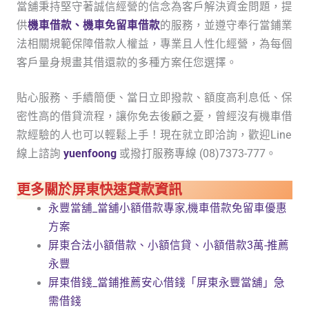
當舖秉持堅守著誠信經營的信念為客戶解決資金問題，提
供
機車借款、機車免留車借款
的服務，並遵守奉行當鋪業
法相關規範保障借款人權益，專業且人性化經營，為每個
客戶量身規畫其借還款的多種方案任您選擇。
貼心服務、手續簡便、當日立即撥款、額度高利息低、保
密性高的借貸流程，讓你免去後顧之憂，曾經沒有機車借
款經驗的人也可以輕鬆上手！現在就立即洽詢，歡迎Line
線上諮詢
yuenfoong
或撥打服務專線 (08)7373-777。
更多關於屏東快速貸款資訊
永豐當舖_當舖小額借款專家,機車借款免留車優惠
方案
屏東合法小額借款、小額信貸、小額借款3萬-推薦
永豐
屏東借錢_當鋪推薦安心借錢「屏東永豐當舖」急
需借錢