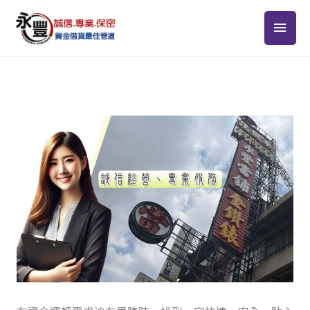
跳
主
至
YouTube
Facebook
Pinterest
Instagr
主
要
要
選
內
容
單