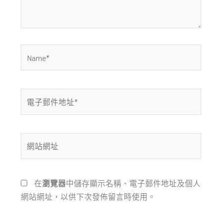
容...
Name*
電
子
郵
件
網
地
站
址
網
*
址
在
瀏覽器
中儲存顯示名稱、電子郵件地址及個人
網站網址，以供下次發佈留言時使用。