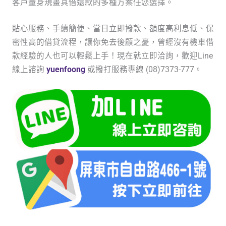
客戶量身規畫其借還款的多種方案任您選擇。
貼心服務、手續簡便、當日立即撥款、額度高利息低、保
密性高的借貸流程，讓你免去後顧之憂，曾經沒有機車借
款經驗的人也可以輕鬆上手！現在就立即洽詢，歡迎Line
線上諮詢
yuenfoong
或撥打服務專線 (08)7373-777。