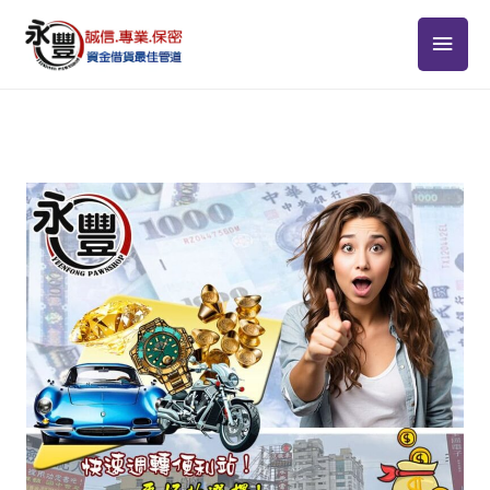
跳
主
至
主
要
要
選
內
容
單