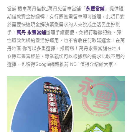
當舖 機車萬丹借款_萬丹免留車當鋪「
永豐當鋪
」提供短
期借款資金好週轉！有行照無需留車即可辦理，此項目對
於需要快速現金解決緊急需求的人來說成生活民生好幫
手！
萬丹 永豐當鋪
辦理手續簡便，免銀行聯徵記錄、彈
性還款免綁約靈活好運用，也不會收任何取延遲金！在萬
丹地區 你可以多重選擇，推薦您！萬丹永豐當舖在地４
０餘年豐富經驗，專業親切可以根據您的需求比較不用的
選擇，也獲得Google網路推薦 NO.1值得介紹給大家。