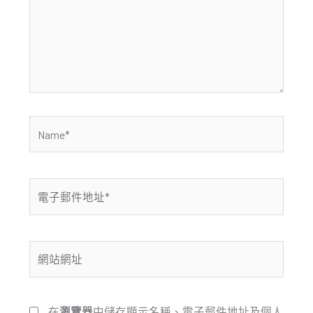
輸
入
內
容...
Name*
電
子
郵
件
網
地
站
址
網
*
址
在
瀏覽器
中儲存顯示名稱、電子郵件地址及個人