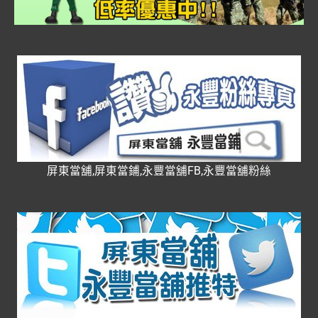
屏東當舖,屏東當鋪,永豐當舖FB,永豐當舖粉絲