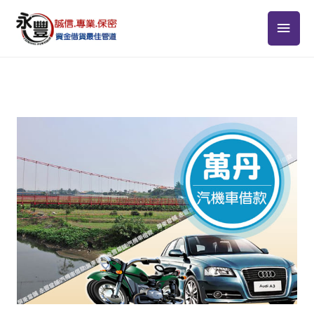
跳
主
至
主
要
要
選
內
容
單