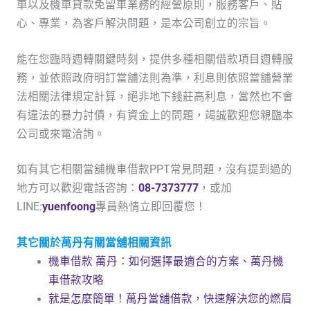
車以及機車貸款免留車業務的經營原則，服務客戶、貼
心、專業，為客戶解決問題，是本公司創立的宗旨。
能在您臨時週轉關鍵時刻，提供多種相關借款項目週轉服
務，並依照政府明訂當舖法則為準，利息則依照當舖營業
法相關法律規定計算，絕非地下錢莊高利息，當然也不會
有違法的暴力討債，有資金上的問題，竭誠歡迎您親臨本
公司或來電洽詢。
如有其它相關當舖機車借款PPT常見問題，沒有提到過的
地方可以歡迎電話咨詢：
08-7373777
，或加
LINE:
yuenfoong
專員熱情立即回覆您！
其它關於萬丹有關當舖相關資訊
機車借款 萬丹：如何選擇最適合的方案、萬丹機
車借款攻略
就是怎麼簡單！萬丹當舖借款，快速解決您的燃眉