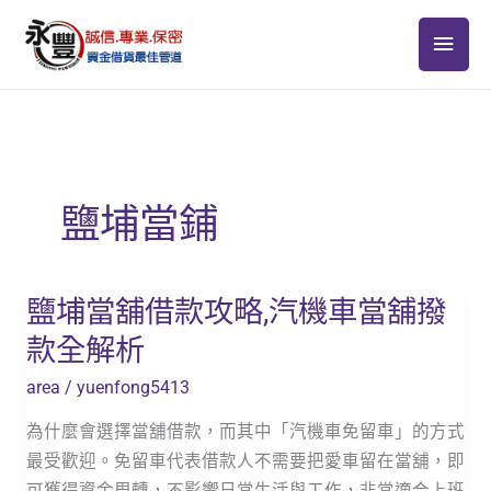
跳
主
至
主
要
要
選
內
容
單
鹽埔當鋪
鹽埔當舖借款攻略,汽機車當舖撥
鹽
埔
款全解析
當
area
/
yuenfong5413
舖
借
為什麼會選擇當舖借款，而其中「汽機車免留車」的方式
款
最受歡迎。免留車代表借款人不需要把愛車留在當舖，即
攻
可獲得資金周轉，不影響日常生活與工作，非常適合上班