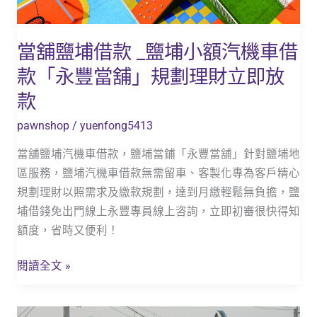
汽
機
當舖鹽埔借款 _鹽埔小額汽機車借
車
款「永豐當舖」規劃理財立即放
借
款
款
「永
pawnshop
/
yuenfong5413
豐
當
當舖鹽埔汽機車借款，鹽埔當鋪「永豐當舖」針對鹽埔地
舖」
區服務，鹽埔汽機車借款無需留車、客製化專為客戶精心
規
規劃理財以照需求及繳款規劃，達到月繳輕鬆無負擔，鹽
劃
埔借錢免出門線上永豐專員線上咨詢，立即初審很快得知
理
額度，省時又便利！
財
立
閱讀全文 »
即
放
鹽