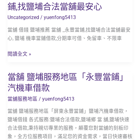
舖
鋪,找鹽埔合法當舖最安心
借
Uncategorized
/
yuenfong5413
錢
鹽
當舖 借錢 鹽埔推薦 當舖 _永豐當鋪,找鹽埔合法當舖最安
埔
心, 鹽埔 機車當鋪借款,分期車可借、免留車、不限車
推
薦
閱讀全文 »
當
舖
當舖 鹽埔服務地區「永豐當鋪」
當
_
舖
汽機車借款
永
鹽
豐
當舖服務地區
/
yuenfong5413
埔
當
服
當舖 鹽埔服務地區「屏東永豐當鋪」鹽埔汽機車借款，
鋪,
務
鹽埔借錢 各式服務:鹽埔合法借款,鹽埔鄉 當 舖,鹽埔快速
找
地
合法借款,秉持親切專業的服務，顛覆您對當舖的刻板印
鹽
區
象，全方位服務項目，滿足您的資金需求，當日快速審核
埔