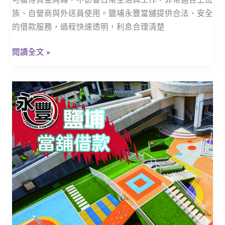
略,
族、自營商與外送員使用。鹽埔永豐當舖提供合法、安全
汽
的借款服務，過程快速透明，利息合理清楚
機
車
閱讀全文 »
當
舖
當
撥
舖
款
鹽
全
埔
解
借
析
款
_
鹽
埔
小
額