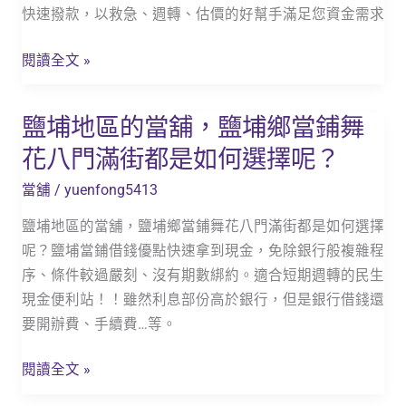
「永
快速撥款，以救急、週轉、估價的好幫手滿足您資金需求
合
豐
法
當
閱讀全文 »
當
鋪」
舖
汽
最
鹽埔地區的當舖，鹽埔鄉當鋪舞
鹽
機
安
埔
花八門滿街都是如何選擇呢？
車
心
地
借
當舖
/
yuenfong5413
區
款
的
鹽埔地區的當舖，鹽埔鄉當鋪舞花八門滿街都是如何選擇
當
呢？鹽埔當鋪借錢優點快速拿到現金，免除銀行般複雜程
舖，
序、條件較過嚴刻、沒有期數綁約。適合短期週轉的民生
鹽
現金便利站！！雖然利息部份高於銀行，但是銀行借錢還
埔
要開辦費、手續費…等。
鄉
當
閱讀全文 »
鋪