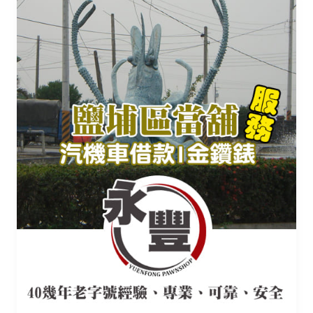
款
埔
當
鋪
_
機
車
當
鋪
免
留
車
「鹽
埔
永
豐
汽