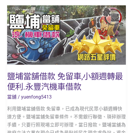
舞
鹽
花
埔
八
當
門
舖
滿
借
街
款
都
免
是
留
如
車,
鹽埔當舖借款 免留車,小額週轉最
何
小
選
便利.永豐汽機車借款
額
擇
週
當舖
/
yuenfong5413
呢？
轉
利用鹽埔當舖借款 免留車，已成為現代民眾小額週轉快
最
速方便。鹽埔當鋪免留車條件。不需銀行聯徵、瑣碎辦理
便
手續，只要行照現場立即可辦理，當日撥款。鹽埔當舖為
利.
政府立法立業在現今已成為最貼近民生現金求急站，資金