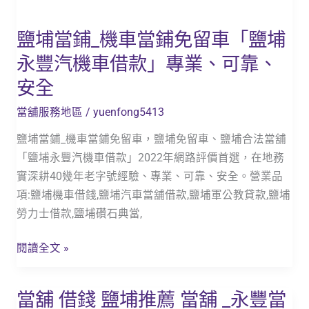
機
車
鹽埔當鋪_機車當鋪免留車「鹽埔
借
永豐汽機車借款」專業、可靠、
款」
專
安全
業、
當舖服務地區
/
yuenfong5413
可
靠、
鹽埔當鋪_機車當鋪免留車，鹽埔免留車、鹽埔合法當舖
安
「鹽埔永豐汽機車借款」2022年網路評價首選，在地務
全
實深耕40幾年老字號經驗、專業、可靠、安全。營業品
項:鹽埔機車借錢,鹽埔汽車當舖借款,鹽埔軍公教貸款,鹽埔
勞力士借款,鹽埔礸石典當,
閱讀全文 »
當舖 借錢 鹽埔推薦 當舖 _永豐當
當