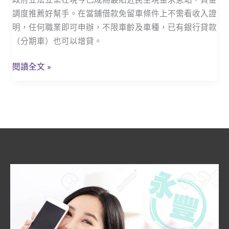
永
調度推薦好幫手。在當鋪借款免留車條件上不需看收入證
豐
明，任何職業即可申辦，不限車齡及車種，已有銀行貸款
汽
（分期車）也可以增貸。
機
車
閱讀全文 »
借
款