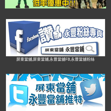
屏東當舖,屏東當鋪,永豐當舖FB,永豐當舖粉絲