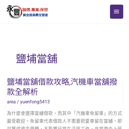
跳
主
至
主
要
要
選
內
容
單
鹽埔當舖
鹽埔當舖借款攻略,汽機車當舖撥
鹽
埔
款全解析
當
area
/
yuenfong5413
舖
借
為什麼會選擇當舖借款，而其中「汽機車免留車」的方式
款
最受歡迎。免留車代表借款人不需要把愛車留在當舖，即
攻
可獲得資金周轉，不影響日常生活與工作，非常適合上班