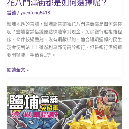
花八門滿街都是如何選擇呢？
永
地
豐
當舖
/
yuenfong5413
區
當
的
鹽埔地區的當舖，鹽埔鄉當鋪舞花八門滿街都是如何選擇
鋪,
當
呢？鹽埔當鋪借錢優點快速拿到現金，免除銀行般複雜程
找
舖，
序、條件較過嚴刻、沒有期數綁約。適合短期週轉的民生
鹽
鹽
現金便利站！！雖然利息部份高於銀行，但是銀行借錢還
埔
埔
要開辦費、手續費…等。
合
鄉
法
當
閱讀全文 »
當
鋪
舖
舞
最
鹽
花
安
埔
八
心
當
門
舖
滿
借
街
款