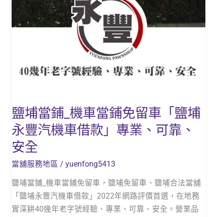
車
「鹽
埔
永
豐
汽
機
車
鹽埔當鋪_機車當鋪免留車「鹽埔
借
永豐汽機車借款」專業、可靠、
款」
專
安全
業、
當舖服務地區
/
yuenfong5413
可
靠、
鹽埔當鋪_機車當鋪免留車，鹽埔免留車、鹽埔合法當舖
安
「鹽埔永豐汽機車借款」2022年網路評價首選，在地務
全
實深耕40幾年老字號經驗、專業、可靠、安全。營業品