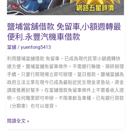
都
免
是
留
如
車,
鹽埔當舖借款 免留車,小額週轉最
何
小
選
便利.永豐汽機車借款
額
擇
週
當舖
/
yuenfong5413
呢？
轉
利用鹽埔當舖借款 免留車，已成為現代民眾小額週轉快
最
速方便。鹽埔當鋪免留車條件。不需銀行聯徵、瑣碎辦理
便
手續，只要行照現場立即可辦理，當日撥款。鹽埔當舖為
利.
政府立法立業在現今已成為最貼近民生現金求急站，資金
永
調度推薦好幫手。在當鋪借款免留車條件上不需看收入證
豐
明，任何職業即可申辦，不限車齡及車種，已有銀行貸款
汽
（分期車）也可以增貸。
機
車
閱讀全文 »
借