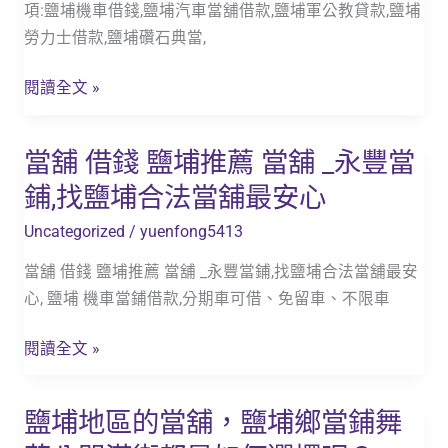
項:鹽埔機車借錢,鹽埔汽車當舖借款,鹽埔軍公教貸款,鹽埔
勞力士借款,鹽埔礸石典當,
閱讀全文 »
當舖 借錢 鹽埔推薦 當舖 _永豐當
當
舖
鋪,找鹽埔合法當舖最安心
借
Uncategorized
/
yuenfong5413
錢
鹽
當舖 借錢 鹽埔推薦 當舖 _永豐當鋪,找鹽埔合法當舖最安
埔
心, 鹽埔 機車當鋪借款,分期車可借、免留車、不限車
推
薦
閱讀全文 »
當
舖
鹽埔地區的當舖，鹽埔鄉當鋪舞
鹽
_
埔