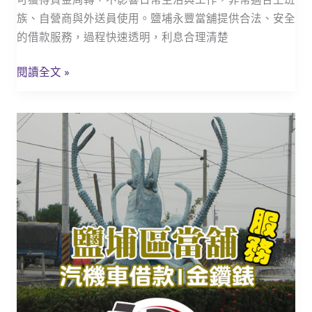
略,
族、自營商與外送員使用。鹽埔永豐當舖提供合法、安全
汽
的借款服務，過程快速透明，利息合理清楚
機
車
閱讀全文 »
當
舖
鹽
撥
埔
款
當
全
鋪
解
_
析
機
車
當
鋪
免
留