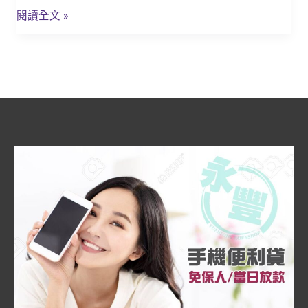
薦
閱讀全文 »
當
舖
_
永
豐
當
鋪,
找
鹽
埔
合
法
當
舖
最