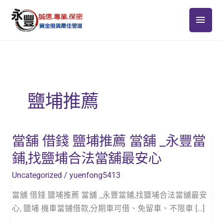
跳
主
至
主
要
要
選
內
容
單
鹽埔推薦
當舖 借錢 鹽埔推薦 當舖 _永豐當
當
舖
鋪,找鹽埔合法當舖最安心
借
Uncategorized
/
yuenfong5413
錢
鹽
當舖 借錢 鹽埔推薦 當舖 _永豐當鋪,找鹽埔合法當舖最安
埔
心, 鹽埔 機車當鋪借款,分期車可借、免留車、不限車 […]
推