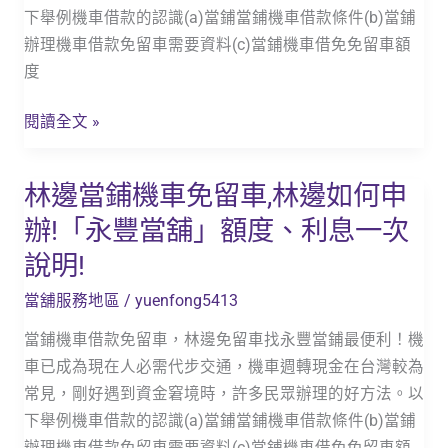
車,
一
下舉例機車借款的認識(a)當鋪當鋪機車借款條件(b)當鋪
佳
次
辦理機車借款免留車需要資料(c)當鋪機車借免免留車額
冬
說
度
如
明!
何
閱讀全文 »
申
辦!
林邊當鋪機車免留車,林邊如何申
林
「永
邊
豐
辦!「永豐當舖」額度、利息一次
當
當
說明!
鋪
舖」
機
額
當舖服務地區
/
yuenfong5413
車
度、
當鋪機車借款免留車，林邊免留車找永豐當鋪最便利！機
免
利
車已成為現在人必需代步交通，機車週轉現金在台灣較為
留
息
常見，剛好遇到資金窘境時，許多民眾辦理的好方法。以
車,
一
下舉例機車借款的認識(a)當鋪當鋪機車借款條件(b)當鋪
林
次