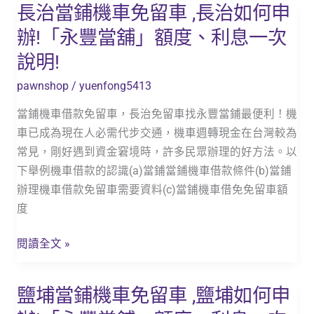
長治當鋪機車免留車 ,長治如何申
長
「永
治
豐
辦!「永豐當舖」額度、利息一次
當
當
說明!
鋪
舖」
機
額
pawnshop
/
yuenfong5413
車
度、
當鋪機車借款免留車，長治免留車找永豐當鋪最便利！機
免
利
車已成為現在人必需代步交通，機車週轉現金在台灣較為
留
息
常見，剛好遇到資金窘境時，許多民眾辦理的好方法。以
車
一
下舉例機車借款的認識(a)當鋪當鋪機車借款條件(b)當鋪
,
次
辦理機車借款免留車需要資料(c)當鋪機車借免免留車額
長
說
度
治
明!
如
閱讀全文 »
何
申
鹽埔當鋪機車免留車 ,鹽埔如何申
鹽
辦!
埔
「永