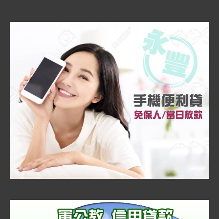
當
舖」
額
度、
利
息
一
次
說
明!