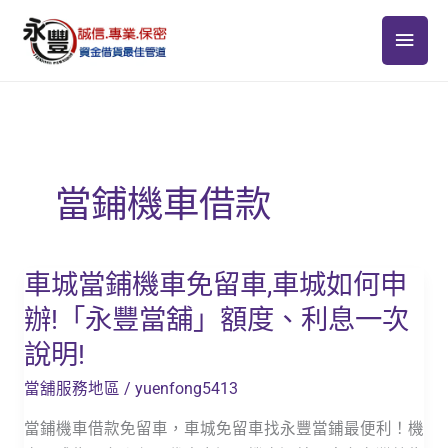
跳
主
至
主
要
要
選
內
容
單
當鋪機車借款
車城當鋪機車免留車,車城如何申
車
城
辦!「永豐當舖」額度、利息一次
當
說明!
鋪
機
當舖服務地區
/
yuenfong5413
車
當鋪機車借款免留車，車城免留車找永豐當鋪最便利！機
免