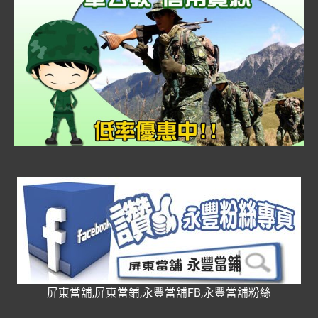
屏東當舖,屏東當鋪,永豐當舖FB,永豐當舖粉絲