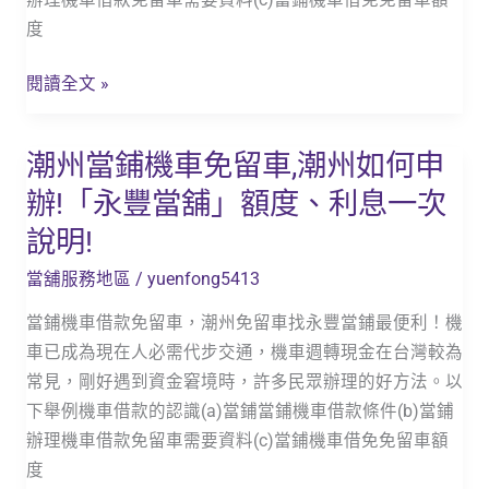
辦理機車借款免留車需要資料(c)當鋪機車借免免留車額
邊
說
度
如
明!
何
閱讀全文 »
申
辦!
潮州當鋪機車免留車,潮州如何申
潮
「永
州
豐
辦!「永豐當舖」額度、利息一次
當
當
說明!
鋪
舖」
機
額
當舖服務地區
/
yuenfong5413
車
度、
當鋪機車借款免留車，潮州免留車找永豐當鋪最便利！機
免
利
車已成為現在人必需代步交通，機車週轉現金在台灣較為
留
息
常見，剛好遇到資金窘境時，許多民眾辦理的好方法。以
車,
一
下舉例機車借款的認識(a)當鋪當鋪機車借款條件(b)當鋪
潮
次
辦理機車借款免留車需要資料(c)當鋪機車借免免留車額
州
說
度
如
明!