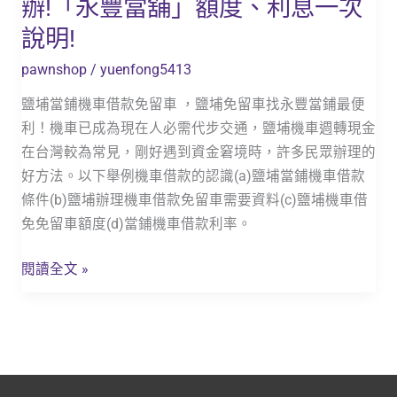
辦!「永豐當舖」額度、利息一次
當
豐
說明!
鋪
當
機
舖」
pawnshop
/
yuenfong5413
車
額
鹽埔當鋪機車借款免留車 ，鹽埔免留車找永豐當鋪最便
免
度、
利！機車已成為現在人必需代步交通，鹽埔機車週轉現金
留
利
在台灣較為常見，剛好遇到資金窘境時，許多民眾辦理的
車
息
好方法。以下舉例機車借款的認識(a)鹽埔當鋪機車借款
,
一
條件(b)鹽埔辦理機車借款免留車需要資料(c)鹽埔機車借
鹽
次
免免留車額度(d)當鋪機車借款利率。
埔
說
如
明!
閱讀全文 »
何
申
辦!
「永
豐