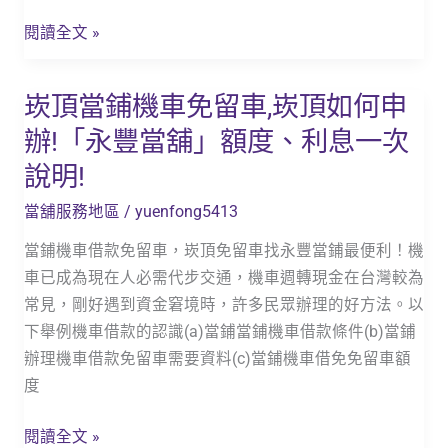
何
閱讀全文 »
申
辦!
崁頂當鋪機車免留車,崁頂如何申
崁
「永
頂
豐
辦!「永豐當舖」額度、利息一次
當
當
說明!
鋪
舖」
機
額
當舖服務地區
/
yuenfong5413
車
度、
當鋪機車借款免留車，崁頂免留車找永豐當鋪最便利！機
免
利
車已成為現在人必需代步交通，機車週轉現金在台灣較為
留
息
常見，剛好遇到資金窘境時，許多民眾辦理的好方法。以
車,
一
下舉例機車借款的認識(a)當鋪當鋪機車借款條件(b)當鋪
崁
次
辦理機車借款免留車需要資料(c)當鋪機車借免免留車額
頂
說
度
如
明!
何
閱讀全文 »