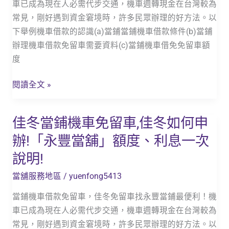
車已成為現在人必需代步交通，機車週轉現金在台灣較為
留
常見，剛好遇到資金窘境時，許多民眾辦理的好方法。以
車,
下舉例機車借款的認識(a)當鋪當鋪機車借款條件(b)當鋪
車
辦理機車借款免留車需要資料(c)當鋪機車借免免留車額
城
度
如
何
閱讀全文 »
申
辦!
佳冬當鋪機車免留車,佳冬如何申
佳
「永
冬
豐
辦!「永豐當舖」額度、利息一次
當
當
說明!
鋪
舖」
機
額
當舖服務地區
/
yuenfong5413
車
度、
當鋪機車借款免留車，佳冬免留車找永豐當鋪最便利！機
免
利
車已成為現在人必需代步交通，機車週轉現金在台灣較為
留
息
常見，剛好遇到資金窘境時，許多民眾辦理的好方法。以