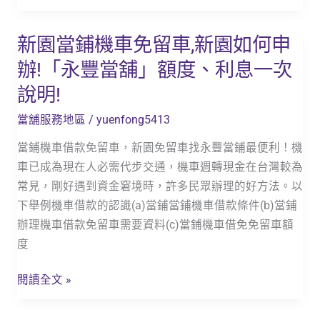
申
辦!
新園當鋪機車免留車,新園如何申
新
「永
園
豐
辦!「永豐當舖」額度、利息一次
當
當
說明!
鋪
舖」
機
額
當舖服務地區
/
yuenfong5413
車
度、
當鋪機車借款免留車，新園免留車找永豐當鋪最便利！機
免
利
車已成為現在人必需代步交通，機車週轉現金在台灣較為
留
息
常見，剛好遇到資金窘境時，許多民眾辦理的好方法。以
車,
一
下舉例機車借款的認識(a)當鋪當鋪機車借款條件(b)當鋪
新
次
辦理機車借款免留車需要資料(c)當鋪機車借免免留車額
園
說
度
如
明!
何
閱讀全文 »
申
辦!