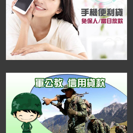
案
有
保
障