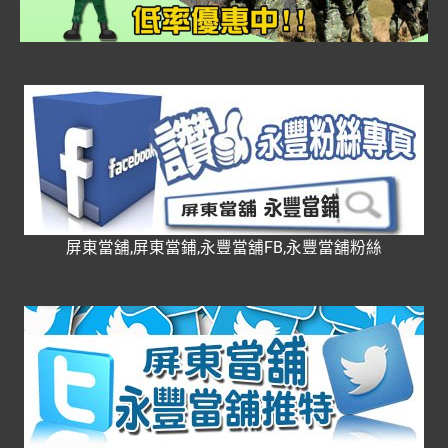
屏東當舖,屏東當鋪,永豐當舖FB,永豐當舖粉絲