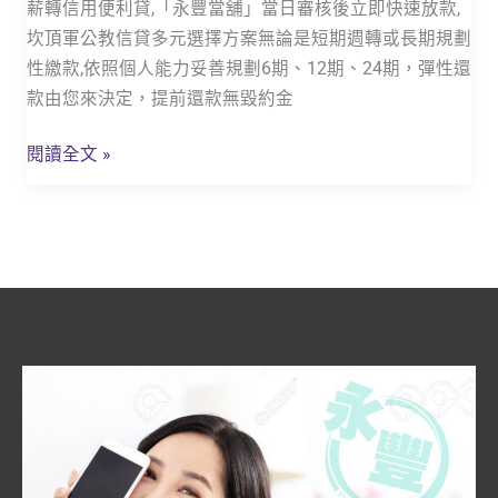
薪轉信用便利貸,「永豐當舖」當日審核後立即快速放款,
南
坎頂軍公教信貸多元選擇方案無論是短期週轉或長期規劃
州
性繳款,依照個人能力妥善規劃6期、12期、24期，彈性還
軍
款由您來決定，提前還款無毀約金
公
教
閱讀全文 »
貸
款,
軍
貸
「永
豐
當
舖」
政
府
立