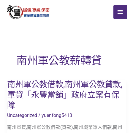
跳
主
至
主
要
要
選
內
容
單
南州軍公教薪轉貸
南州軍公教借款,南州軍公教貸款,
南
州
軍貸「永豐當舖」政府立案有保
軍
障
公
教
Uncategorized
/
yuenfong5413
借
南州軍貸,南州軍公教借款(貸款),南州職業軍人借款,南州
款,