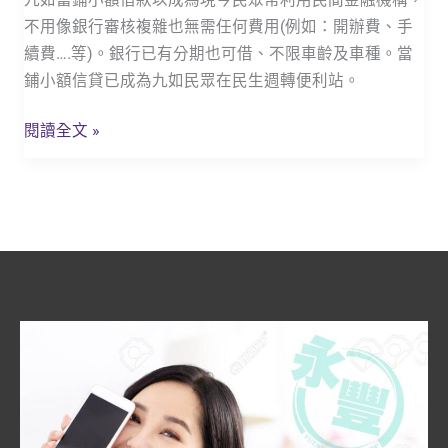
如
不用像銀行審核複雜也無需任何費用(例如：開辦費、手
當
續費….等)。銀行已有分期也可借、不限車齡及車種。當
舖
鋪小額信貸已成為九如民眾在民生週轉便利站。
機
車
閱讀全文 »
行
照
換
現
金，
當
日
撥
款
最
快