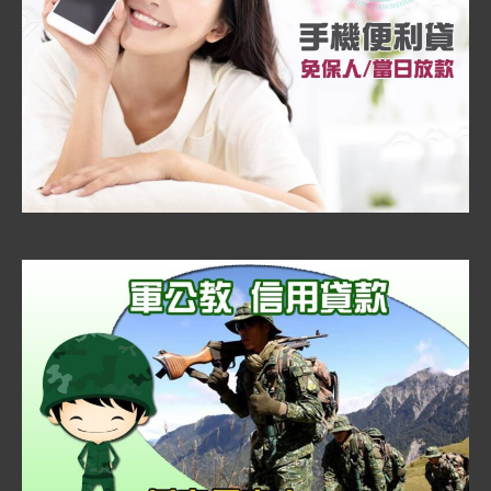
速
便
利