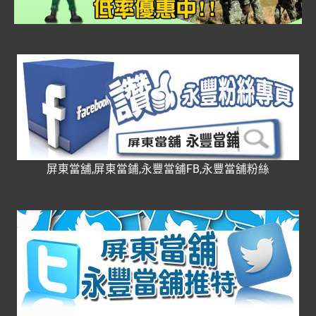
屏東當舖,屏東當鋪,永豐當舖FB,永豐當舖粉絲