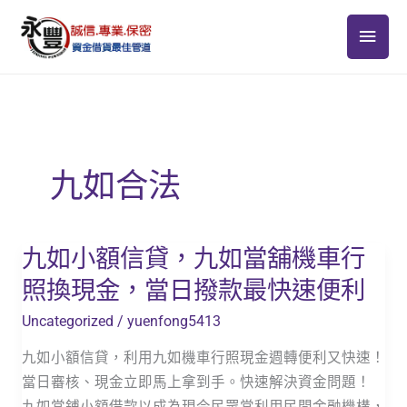
跳
主
至
主
要
要
選
內
容
單
九如合法
九如小額信貸，九如當舖機車行
九
如
照換現金，當日撥款最快速便利
小
Uncategorized
/
yuenfong5413
額
信
九如小額信貸，利用九如機車行照現金週轉便利又快速！
貸，
當日審核、現金立即馬上拿到手。快速解決資金問題！
九
九如當鋪小額借款以成為現今民眾常利用民間金融機構，