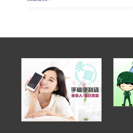
照
換
現
金，
當
日
撥
款
最
快
速
便
利