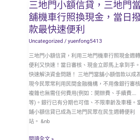
三地門小額信貸，三地門
三
地
舖機車行照換現金，當日
門
款最快速便利
小
額
Uncategorized
/
yuenfong5413
信
三地門小額信貸，利用三地門機車行照現金週
貸，
便利又快速！當日審核、現金立即馬上拿到手
三
快速解決資金問題！ 三地門當舖小額借款以成
地
現今民眾常利用民間金融機構，不用像銀行審
門
複雜也無需任何費用(例如：開辦費、手續費….
當
等)。銀行已有分期也可借、不限車齡及車種。
舖
鋪小額信貸已成為三地門民眾在民生週轉便利
機
站。 &nb
車
行
閱讀全文 »