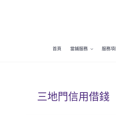
跳
至
主
要
內
容
首頁
當鋪服務
服務項
三地門信用借錢