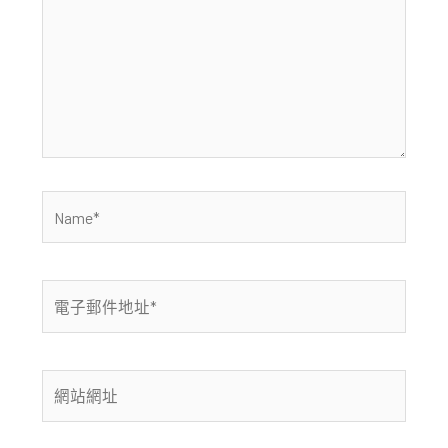
裡
輸
入
內
容...
Name*
電
子
郵
件
網
地
站
址
網