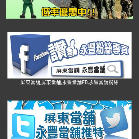
屏東當舖,屏東當鋪,永豐當舖FB,永豐當舖粉絲