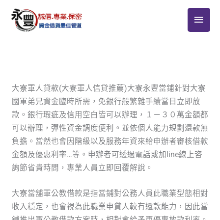
跳
主
至
主
要
要
選
內
容
單
大寮軍人貸款(大寮軍人信貸推薦)大寮永豐當鋪針對大寮
國軍弟兄資金臨時所需，免銀行般繁雜手續當日立即放
款。銀行瑕疵及信用空白皆可以辦理，１－３０萬金額都
可以辦理，彈性資金調度便利。並依個人能力規劃還款無
負擔。當然也會因階級以及服務年資來給申辦者審核借款
金額及優惠利率…等。申辦者可透過電話或加line線上咨
詢節省貴時間，專業人員立即回覆解說。
大寮當舖軍公教借款是指當鋪對公務人員此職業型態相對
收入穩定，也會視為此職業申貸人較有還款能力，因此當