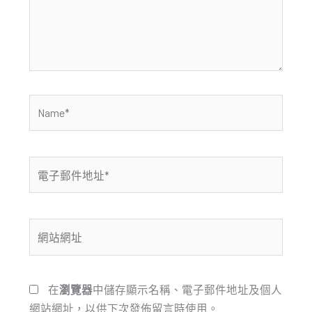
入
內
容...
Name*
電
子
郵
件
網
地
站
址
網
*
址
在
瀏覽器
中儲存顯示名稱、電子郵件地址及個人
網站網址，以供下次發佈留言時使用。