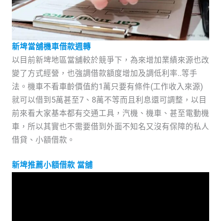
新埤當舖機車借款週轉
以目前新埤地區當舖較於競爭下，為來增加業績來源也改
變了方式經營，也強調借款額度增加及調低利率..等手
法。機車不看車齡價值約1萬只要有條件(工作收入來源)
就可以借到5萬甚至7、8萬不等而且利息還可調整，以目
前來看大家基本都有交通工具，汽機、機車、甚至電動機
車，所以其實也不需要借到外面不知名又沒有保障的私人
借貸、小額借款。
新埤推薦小額借款 當舖