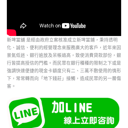
新埤當舖 是經由政府立案核准成立新埤當鋪，秉持透明
化、誠信、便利的經營理念來服務廣大的客戶，近年來因
景氣低迷、銀行逾放及呆帳過高，致使消費貸款部份，銀
行皆提高授信的門檻。而民眾在銀行種種的限制之下或是
強調快速便捷的現金卡額度只有二、三萬不敷使用的情形
下，常常轉而向「地下錢莊」接觸，造成民眾的另一層傷
害。