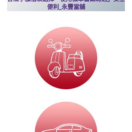
便利_永豐當舖