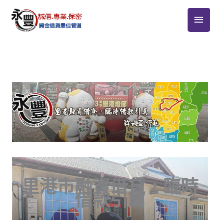
跳
主
至
主
要
要
選
內
容
單
里港市融資借貸，臨時
借款引薦