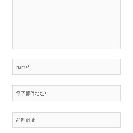
裡
輸
入
內
容...
Name*
電
子
郵
件
網
地
站
址
網