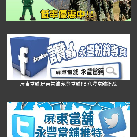
屏東當舖,屏東當鋪,永豐當舖FB,永豐當舖粉絲