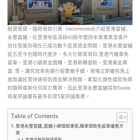
融資借貸，臨時借款引薦（recommend)介紹里港當舖_
永豐當鋪，在里港地區深耕60餘年堅持本業專業及客戶
信任發展到現在已成功數千民眾資金問題，里港永豐當舖
從古至今也隨時代進步，多元化營業項目:里港汽機車免
留車、里港小額資金週轉、里港薪轉借款、里港黃金典
當..等。講究效率免銀行般繁雜手續，現場立即審核馬上
放款讓民眾快速得到資金解決問題，客製化彈性還款免綁
約隨時還無任何其它費用，因此里港永豐當舖得到Goole
商家評論擁有最多民眾5星評論推薦。
Table of Contents
里港永豐當舖_當舖小額借款專家,機車借款免留車優惠方
案
里港汽機車融資借款