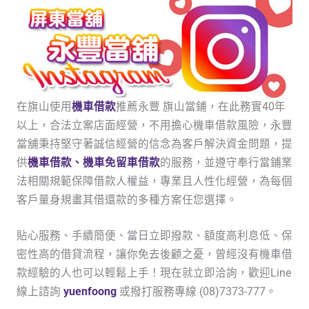
在旗山使用
機車借款
推薦永豐 旗山當鋪，在此務實40年
以上，合法立案店面經營，不用擔心機車借款風險，永豐
當舖秉持堅守著誠信經營的信念為客戶解決資金問題，提
供
機車借款、機車免留車借款
的服務，並遵守奉行當鋪業
法相關規範保障借款人權益，專業且人性化經營，為每個
客戶量身規畫其借還款的多種方案任您選擇。
貼心服務、手續簡便、當日立即撥款、額度高利息低、保
密性高的借貸流程，讓你免去後顧之憂，曾經沒有機車借
款經驗的人也可以輕鬆上手！現在就立即洽詢，歡迎Line
線上諮詢
yuenfoong
或撥打服務專線 (08)7373-777。