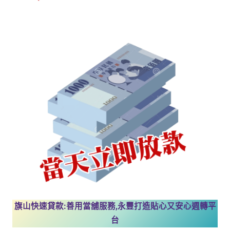
旗山快速貸款:善用當舖服務,永豐打造貼心又安心週轉平
台