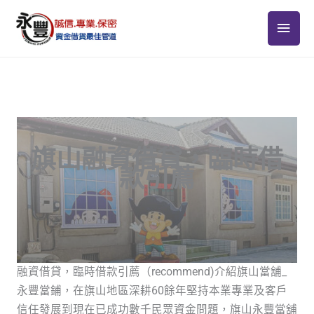
跳
主
至
主
要
要
選
內
容
單
旗山融資借貸，臨時借
款引薦
融資借貸，臨時借款引薦（recommend)介紹旗山當舖_
永豐當鋪，在旗山地區深耕60餘年堅持本業專業及客戶
信任發展到現在已成功數千民眾資金問題，旗山永豐當舖