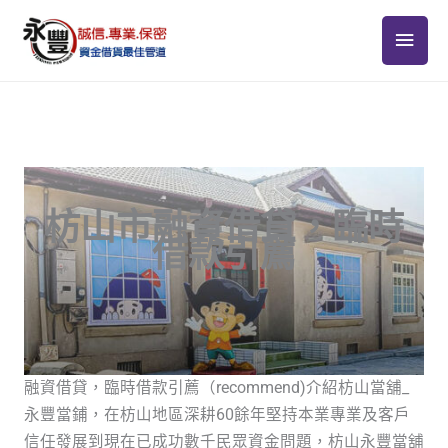
跳
主
至
主
要
要
選
內
容
單
枋山市融資借貸，臨時
借款引薦
融資借貸，臨時借款引薦（recommend)介紹枋山當舖_
永豐當鋪，在枋山地區深耕60餘年堅持本業專業及客戶
信任發展到現在已成功數千民眾資金問題，枋山永豐當舖