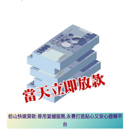
枋山快速貸款:善用當舖服務,永豐打造貼心又安心週轉平
台