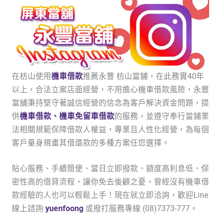
在枋山使用
機車借款
推薦永豐 枋山當鋪，在此務實40年
以上，合法立案店面經營，不用擔心機車借款風險，永豐
當舖秉持堅守著誠信經營的信念為客戶解決資金問題，提
供
機車借款、機車免留車借款
的服務，並遵守奉行當鋪業
法相關規範保障借款人權益，專業且人性化經營，為每個
客戶量身規畫其借還款的多種方案任您選擇。
貼心服務、手續簡便、當日立即撥款、額度高利息低、保
密性高的借貸流程，讓你免去後顧之憂，曾經沒有機車借
款經驗的人也可以輕鬆上手！現在就立即洽詢，歡迎Line
線上諮詢
yuenfoong
或撥打服務專線 (08)7373-777。