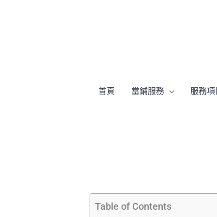
跳
至
主
要
內
容
首頁
當鋪服務
服務項
Table of Contents