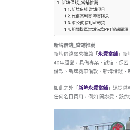
新埤借錢_當鋪推薦
新埤借錢 當舖項目
代償高利貸 轉貸降息
軍公教 信用薪轉貸
相關機車當舖借款PPT資訊問題
新埤借錢_當鋪推薦
新埤借錢需求推薦「
永豐當鋪
」新
40年經營，具備專業、誠信、保
借款、新埤機車借款、新埤借錢、
如此之外「
新埤永豐當舖
」還提供
任何名目費用，例如:開辦費、毀