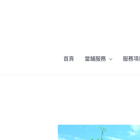
跳
至
主
要
內
容
首頁
當鋪服務
服務項