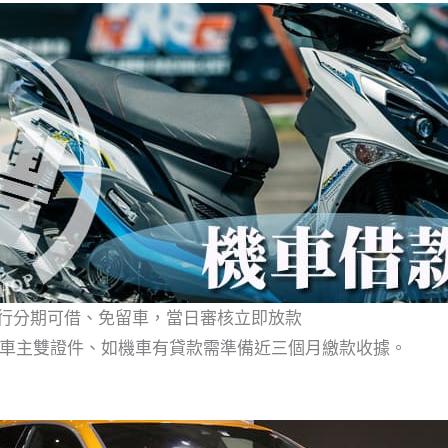
銀行分期可借、免留車，當日審核立即放款
、車主雙證件、如機車有貸款需準備近三個月繳款收據。