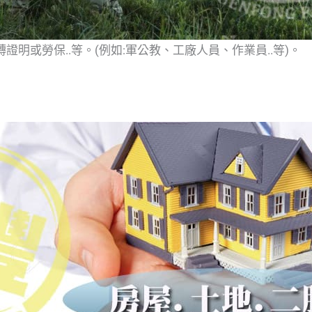
明或勞保..等。(例如:軍公教、工廠人員、作業員..等)。