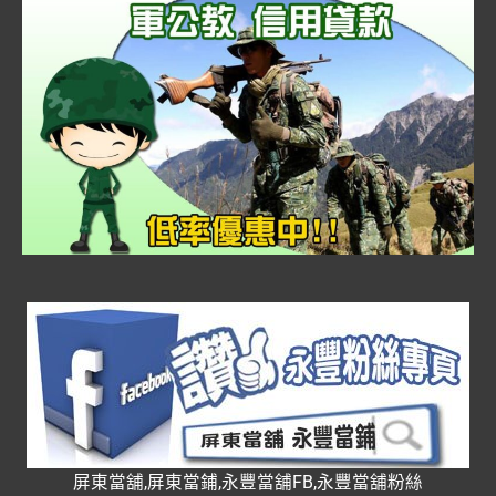
屏東當舖,屏東當鋪,永豐當舖FB,永豐當舖粉絲