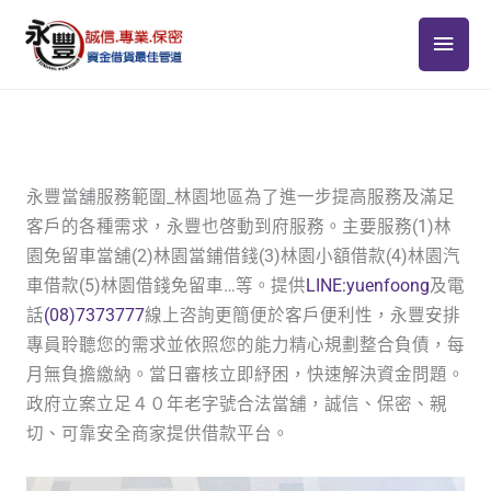
跳
主
至
主
要
要
選
內
容
單
永豐當舖服務範圍_林園地區為了進一步提高服務及滿足
客戶的各種需求，永豐也啓動到府服務。主要服務(1)林
園免留車當舖(2)林園當鋪借錢(3)林園小額借款(4)林園汽
車借款(5)林園借錢免留車…等。提供
LINE:yuenfoong
及電
話
(08)7373777
線上咨詢更簡便於客戶便利性，永豐安排
專員聆聽您的需求並依照您的能力精心規劃整合負債，每
月無負擔繳納。當日審核立即紓困，快速解決資金問題。
政府立案立足４０年老字號合法當舖，誠信、保密、親
切、可靠安全商家提供借款平台。