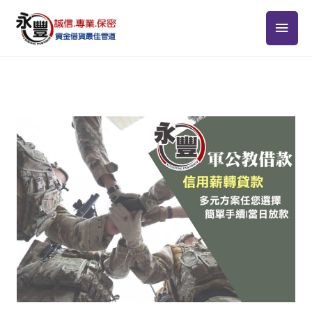
跳
主
至
主
要
要
選
內
容
單