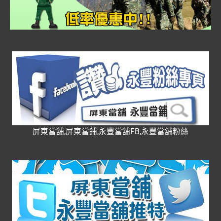
屏東當舖,屏東當鋪,永豐當舖FB,永豐當舖粉絲