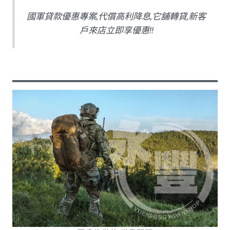
國軍貸款優惠專案,代償高利降息,它舖轉貸,新客
戶來店立即享優惠!!