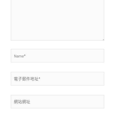
裡
輸
入
內
容...
Name*
電
子
郵
件
網
地
站
址
網