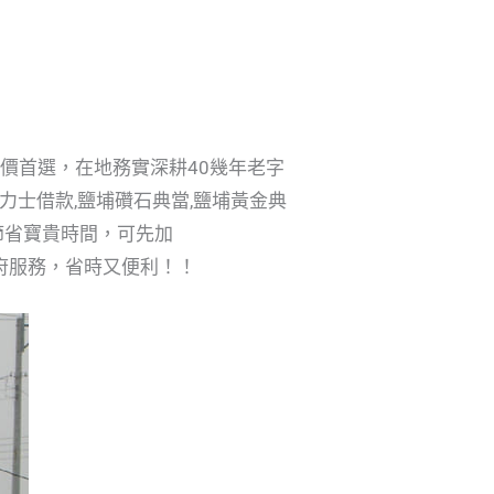
評價首選，在地務實深耕40幾年老字
力士借款,鹽埔礸石典當,鹽埔黃金典
節省寶貴時間，可先加
府服務，省時又便利！！