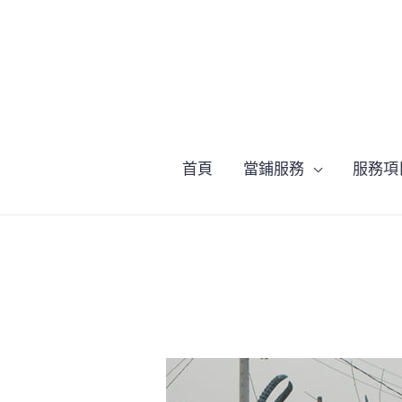
跳
至
主
要
內
容
首頁
當鋪服務
服務項