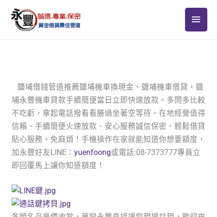
跳
主
至
主
要
要
選
內
容
單
鹽埔借錢管道推薦鹽埔機車換現金、鹽埔機車借貸，鹽
埔永豐機車貸款手續簡便當日立即快速放款。多問多比較
不吃虧，拿起電話撥看看勝過坐著空等待，在地經營值得
信賴、手續簡便火速放款、安心服務誠信保密、輕鬆借貸
貼心服務。免麻煩！手機操作在家就能知道你想要額度，
加永豐好友LINE：
yuenfoong
或電話:08-7373777專員立
即回覆馬上讓你知道額度！