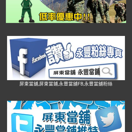
屏東當舖,屏東當鋪,永豐當舖FB,永豐當舖粉絲