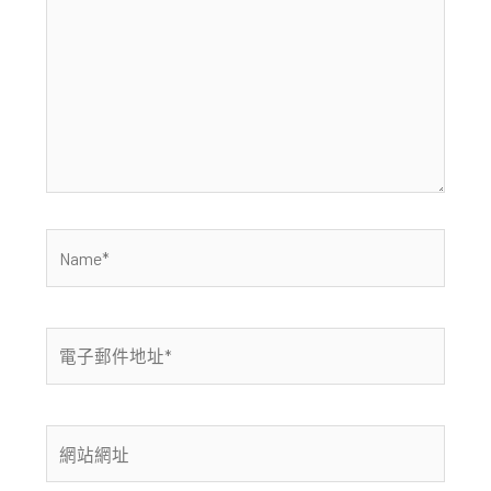
這
裡
輸
入
內
容...
Name*
電
子
郵
件
網
地
站
址