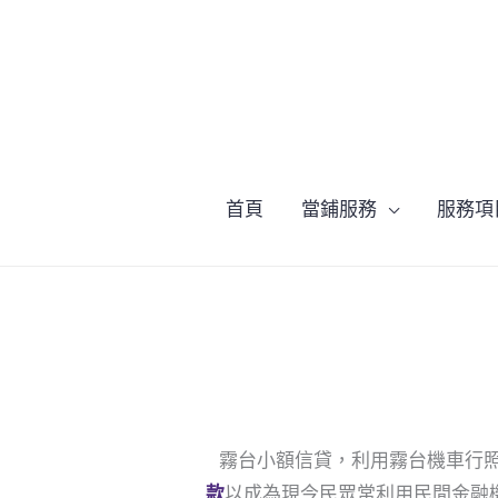
跳
至
主
要
內
容
首頁
當鋪服務
服務項
霧台小額信貸，利用霧台機車行照
款
以成為現今民眾常利用民間金融機