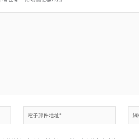
電
網
子
站
郵
網
件
址