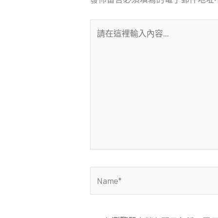
請
在
這
裡
輸
入
內
容...
Name*