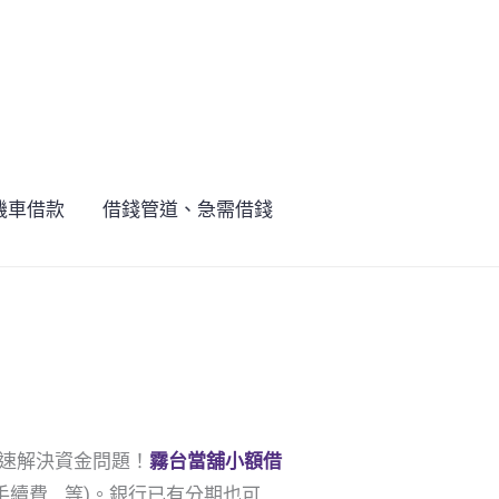
機車借款
借錢管道、急需借錢
速解決資金問題！
霧台
當舖小額借
續費….等)。銀行已有分期也可