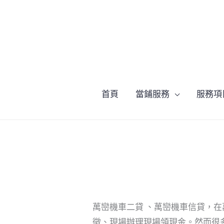
跳
至
主
要
內
容
首頁
當鋪服務
服務項
萬巒機車二貸 、萬巒機車信貸，
徵、現場辦理現場領現金。然而很