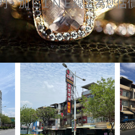
門，加ＬＩＮＥ線上為您估