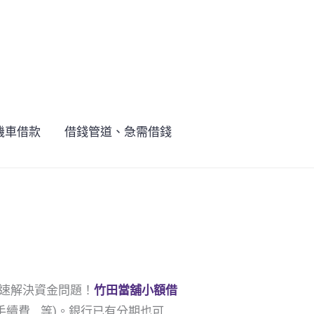
機車借款
借錢管道、急需借錢
速解決資金問題！
竹田
當舖小額借
續費….等)。銀行已有分期也可