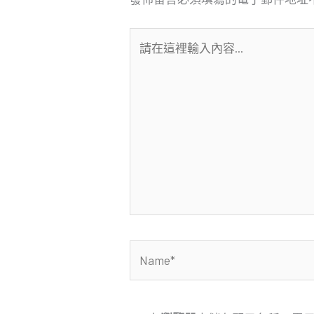
請
在
這
裡
輸
入
內
容...
Name*