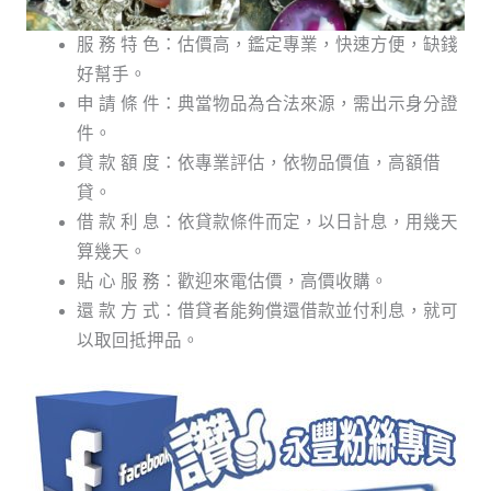
服 務 特 色：估價高，鑑定專業，快速方便，缺錢
好幫手。
申 請 條 件：典當物品為合法來源，需出示身分證
件。
貸 款 額 度：依專業評估，依物品價值，高額借
貸。
借 款 利 息：依貸款條件而定，以日計息，用幾天
算幾天。
貼 心 服 務：歡迎來電估價，高價收購。
還 款 方 式：借貸者能夠償還借款並付利息，就可
以取回抵押品。