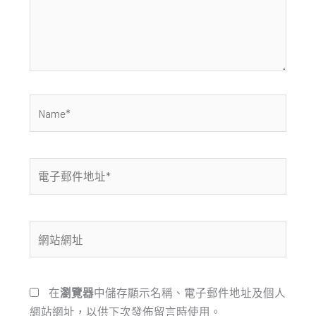
入
內
容...
Name*
電
子
郵
件
網
地
站
址
網
*
址
在
瀏覽器
中儲存顯示名稱、電子郵件地址及個人
網站網址，以供下次發佈留言時使用。