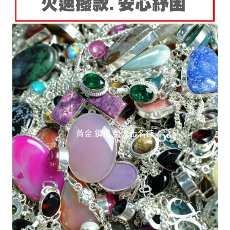
黃金.鑽戒.勞力士名錶