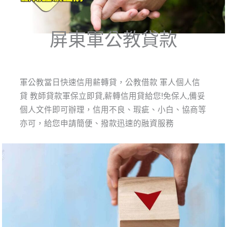
屏東軍公教貸款
軍公教當日快速信用薪轉貸，公教借款 軍人個人信
貸 教師貸款軍保立即貸,薪轉信用貸給您!免保人,備妥
個人文件即可辦理，信用不良、瑕疵、小白、協商等
亦可，給您申請簡便、撥款迅速的融資服務