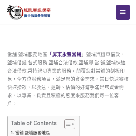
跳
主
至
主
要
要
選
內
容
單
當舖 鹽埔服務地區
「屏東永豐當鋪
」鹽埔汽機車借款，
鹽埔借錢 各式服務:鹽埔合法借款,鹽埔鄉 當 舖,鹽埔快速
合法借款,秉持親切專業的服務，顛覆您對當舖的刻板印
象，全方位服務項目，滿足您的資金需求，當日快速審核
快速撥款，以救急、週轉、估價的好幫手滿足您資金需
求，以專業、負責且積極的態度來服務我們每一位客
戶。
Table of Contents
當舖 鹽埔服務地區