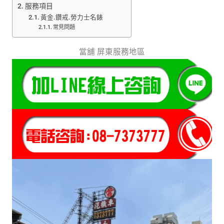
服務項目
黃金.鑽戒.勞力士名錶
常見問題
當舖 屏東服務地區