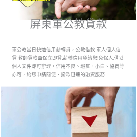
屏東軍公教貸款
軍公教當日快速信用薪轉貸，公教借款 軍人個人信
貸 教師貸款軍保立即貸,薪轉信用貸給您!免保人,備妥
個人文件即可辦理，信用不良、瑕疵、小白、協商等
亦可，給您申請簡便、撥款迅速的融資服務