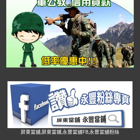
屏東當舖,屏東當鋪,永豐當舖FB,永豐當舖粉絲