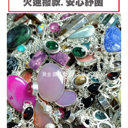
黃金.鑽戒.勞力士名錶