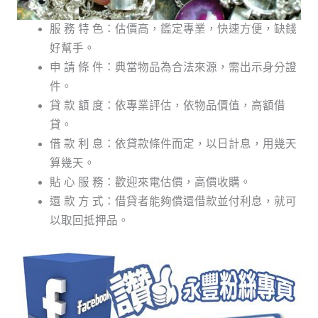
服 務 特 色：估價高，鑑定專業，快速方便，缺錢
好幫手。
申 請 條 件：典當物品為合法來源，需出示身分證
件。
貸 款 額 度：依專業評估，依物品價值，高額借
貸。
借 款 利 息：依貸款條件而定，以日計息，用幾天
算幾天。
貼 心 服 務：歡迎來電估價，高價收購。
還 款 方 式：借貸者能夠償還借款並付利息，就可
以取回抵押品。