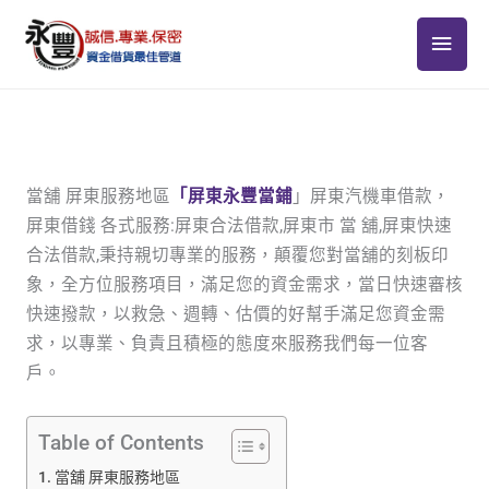
跳
主
至
主
要
要
選
內
容
單
當舖 屏東服務地區
「屏東永豐當鋪
」屏東汽機車借款，
屏東借錢 各式服務:屏東合法借款,屏東市 當 舖,屏東快速
合法借款,秉持親切專業的服務，顛覆您對當舖的刻板印
象，全方位服務項目，滿足您的資金需求，當日快速審核
快速撥款，以救急、週轉、估價的好幫手滿足您資金需
求，以專業、負責且積極的態度來服務我們每一位客
戶。
Table of Contents
當舖 屏東服務地區