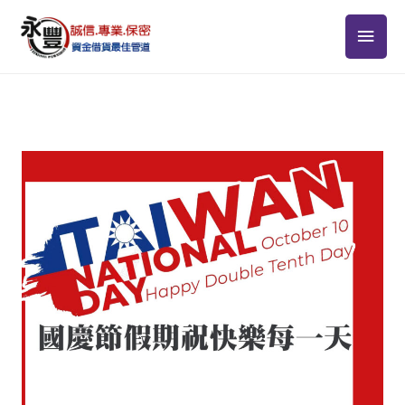
跳
主
至
主
要
要
選
內
容
單