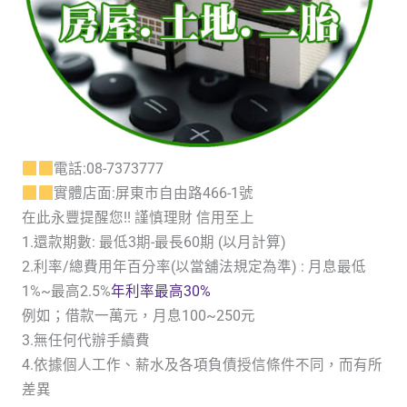
電話:08-7373777
實體店面:屏東市自由路466-1號
在此永豐提醒您!! 謹慎理財 信用至上
1.還款期數: 最低3期-最長60期 (以月計算)
2.利率/總費用年百分率(以當舖法規定為準) : 月息最低
1%~最高2.5%
年利率最高30%
例如；借款一萬元，月息100~250元
3.無任何代辦手續費
4.依據個人工作、薪水及各項負債授信條件不同，而有所
差異