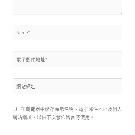
容...
Name*
電
子
郵
件
網
地
站
址
網
*
址
在
瀏覽器
中儲存顯示名稱、電子郵件地址及個人
網站網址，以供下次發佈留言時使用。