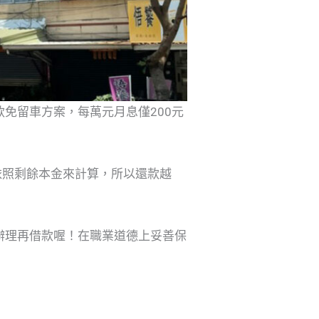
免留車方案，每萬元月息僅200元
依照剩餘本金來計算，所以還款越
辦理再借款喔！在職業道德上妥善保