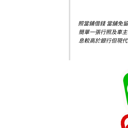
照當鋪借錢 當舖免
簡單一張行照及車主
息較高於銀行但現代