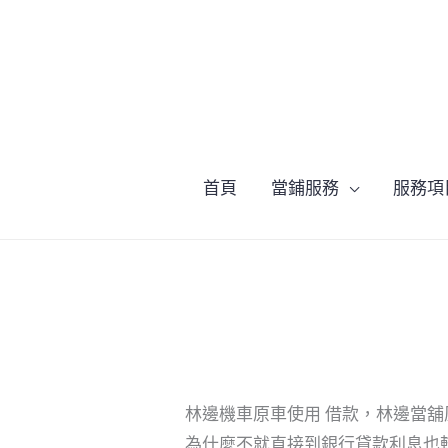
跳
至
主
要
內
容
首頁
當鋪服務
服務項
林邊機車原車使用 借款，林邊當
為什麼不就直接到銀行貸款利息也