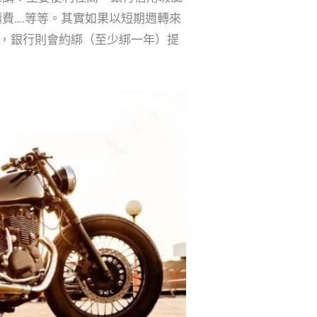
費….等等。其實如果以短期週轉來
金，銀行則會約綁（至少綁一年）提