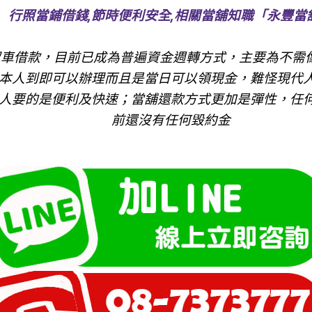
行照當鋪借錢,節時便利安全,相關當舖知職「永豐當
留車借款，目前已成為普遍資金週轉方式，主要為不需
本人到即可以辦理而且是當日可以領現金，難怪現代
人要的是便利及快速；當舖還款方式更加是彈性，任
前還沒有任何毀約金