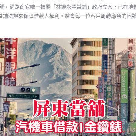
當舖，網路商家唯一推薦「林邊永豐當鋪」政府立案，已在地
當舖法規來保障借款人權利。體會每一位客戶周轉應急的困