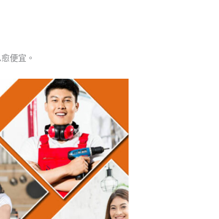
息愈便宜。