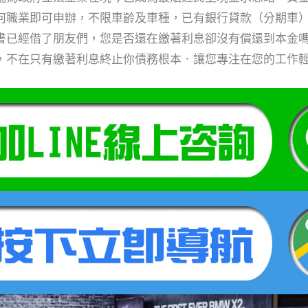
何職業即可申辦，不限車齡及車種，已有銀行貸款（分期車
書已經借了朋友們，您是否還在繳著利息卻沒有償還到本金嗎
，不在只有繳著利息終止你債務根本．讓您專注在您的工作