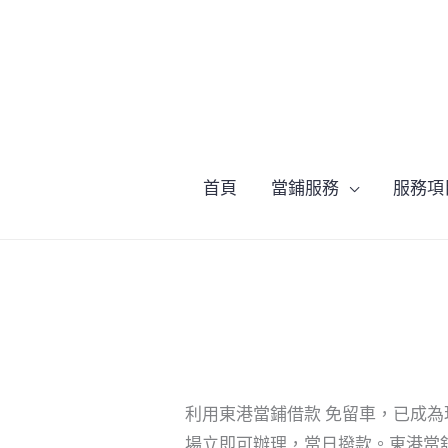
跳
至
主
要
內
容
首頁
當鋪服務
服務項
利用東港當鋪借款 免留車，已成
場立即可辦理，當日撥款。東港當