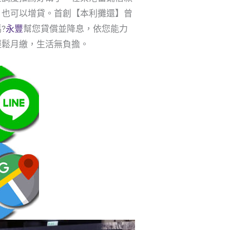
）也可以增貸。首創【本利攤還】曾
?
永豐
幫您貸償並降息，依您能力
輕鬆月繳，生活無負擔。