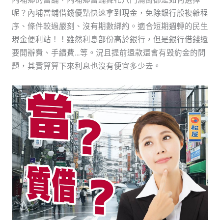
內埔鄉的當舖，內埔鄉當鋪舞花八門滿街都是如何選擇
呢？內埔當鋪借錢優點快速拿到現金，免除銀行般複雜程
序、條件較過嚴刻、沒有期數綁約。適合短期週轉的民生
現金便利站！！雖然利息部份高於銀行，但是銀行借錢還
要開辦費、手續費…等。況且提前還款還會有毀約金的問
題，其實算算下來利息也沒有便宜多少去。