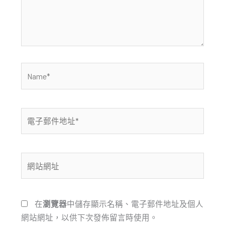
內
容...
Name*
電
子
郵
件
網
地
站
址
網
*
址
在
瀏覽器
中儲存顯示名稱、電子郵件地址及個人
網站網址，以供下次發佈留言時使用。