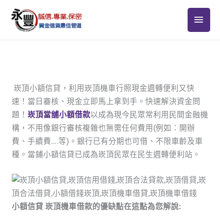
跳
主
至
主
要
要
選
內
容
單
崁頂小額信貸，利用崁頂機車行照現金週轉便利又快
速！當日審核、現金立即馬上拿到手。快速解決資金問
題！
崁頂
當舖小額借款
以成為現今民眾常利用民間金融機
構，不用像銀行審核複雜也無需任何費用(例如：開辦
費、手續費….等)。銀行已有分期也可借、不限車齡及車
種。當鋪小額信貸已成為崁頂民眾在民生週轉便利站。
小額信貸 崁頂機車借款的優缺點在這點為您解說: