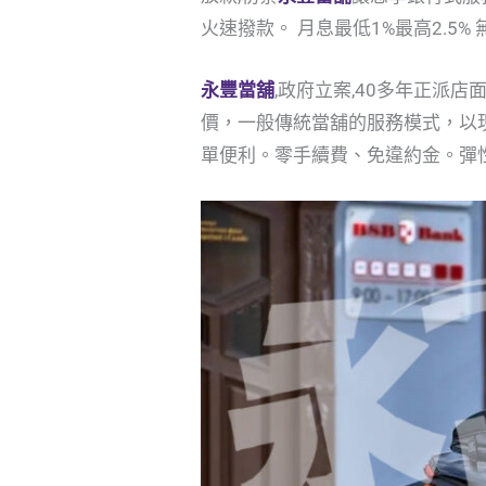
火速撥款。 月息最低1%最高2.5
永豐當舖
,政府立案,40多年正派
價，一般傳統當舖的服務模式，以
單便利。零手續費、免違約金。彈