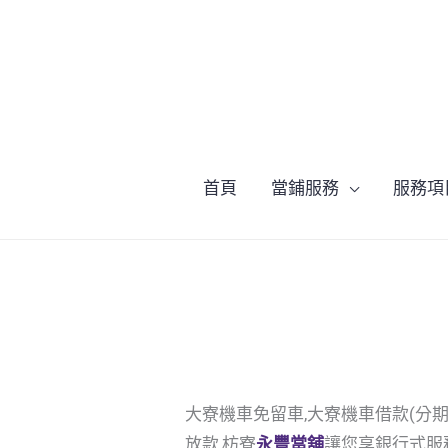
跳
至
主
要
內
容
首頁
當鋪服務
服務項
大寮機車免留車,大寮機車借款(分
放款,枋寮
永豐當舖
讓您享銀行式服