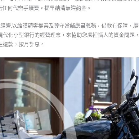
% 無任何代辦手續費。提早結清無違約金。
店面經營,以維護顧客權業及尊守當舖應盡義務，借款有保障，廣
現代化小型銀行的經營理念，來協助您處裡惱人的資金問題
性還款，按月計息。