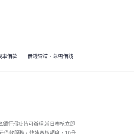
機車借款
借錢管道、急需借錢
徵,銀行瑕疵皆可辦理,當日審核立即
元借款服務，快速審核額度，10分