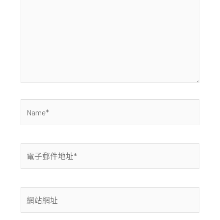
裡
輸
入
內
容...
Name*
電
子
郵
件
網
地
站
址
網