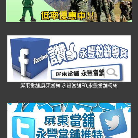
屏東當舖,屏東當鋪,永豐當舖FB,永豐當舖粉絲