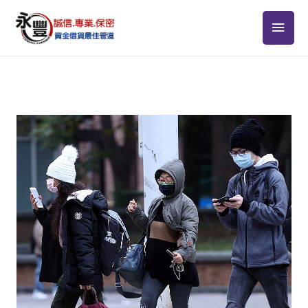
跳
主
至
主
要
要
選
內
容
單