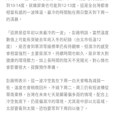
到10-14度，就連屏東也可能到12-13度，這是全台灣都會
相當有感的一波降溫，最冷的時間點在周日整天到下周一
的清晨。
「這將是從年初以來最冷的一波」，彭啟明說，當然溫度
數值上可能有突破去年底入冬的紀錄（台北市低溫12
度），是否會到寒流等級標準仍有待觀察，但濕冷的感受
會相當強烈，主要是濕冷，持續時間也較久，是非常大對
健康的環境壓力，加上長時間的陰天不見陽光，對心情也
會影響很大，提醒預作準備。
彭啟明表示，這一波冷空氣在下周一白天會略為減弱一
些，溫度也會稍微回升，不過下周二、周三仍有短波槽從
華南東移，台灣在未來七天是顯著偏多雨的情境，配合上
冷空氣南下，仍是偏濕冷的環境，尤其是中部以北區域，
北部要看到太陽，恐怕要等到下周四以後了。