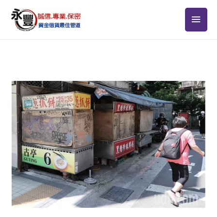
跳
主
至
主
要
要
選
內
容
單