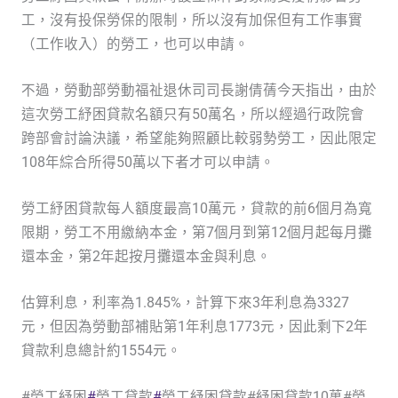
工，沒有投保勞保的限制，所以沒有加保但有工作事實
（工作收入）的勞工，也可以申請。
不過，勞動部勞動福祉退休司司長謝倩蒨今天指出，由於
這次勞工紓困貸款名額只有50萬名，所以經過行政院會
跨部會討論決議，希望能夠照顧比較弱勢勞工，因此限定
108年綜合所得50萬以下者才可以申請。
勞工紓困貸款每人額度最高10萬元，貸款的前6個月為寬
限期，勞工不用繳納本金，第7個月到第12個月起每月攤
還本金，第2年起按月攤還本金與利息。
估算利息，利率為1.845%，計算下來3年利息為3327
元，但因為勞動部補貼第1年利息1773元，因此剩下2年
貸款利息總計約1554元。
#勞工紓困
#
勞工貸款
#
勞工紓困貸款#紓困貸款10萬#勞