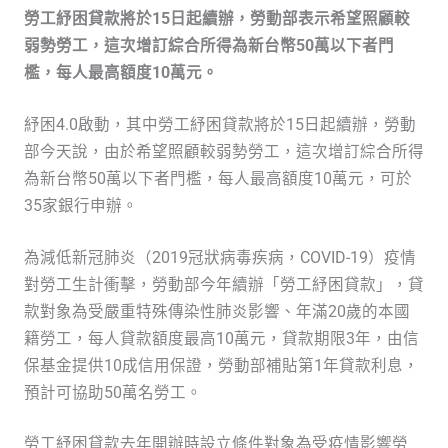
勞工紓困貸款將於15日起續辦，勞動部表示希望照顧較
弱勢勞工，這次增訂綜合所得為新台幣50萬以下者門
檻，每人最高額度10萬元。
紓困4.0啟動，其中勞工紓困貸款將於15日起續辦，勞動
部今天說，由於希望照顧較弱勢勞工，這次增訂綜合所得
為新台幣50萬以下者門檻，每人最高額度10萬元，可於
35家銀行申辦。
為減低新冠肺炎（2019冠狀病毒疾病，COVID-19）疫情
對勞工生計衝擊，勞動部今年續辦「勞工紓困貸款」，貸
款對象為受嚴重特殊傳染性肺炎影響、年滿20歲的本國
籍勞工，每人貸款額度最高10萬元，貸款期限3年，由信
保基金提供10成信用保證，勞動部補貼第1年貸款利息，
預計可協助50萬名勞工。
勞工紓困貸款去年開辦時設立條件對象為受疫情影響勞