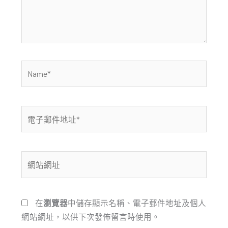
內
容...
Name*
電
子
郵
件
網
地
站
址
網
*
址
在
瀏覽器
中儲存顯示名稱、電子郵件地址及個人
網站網址，以供下次發佈留言時使用。