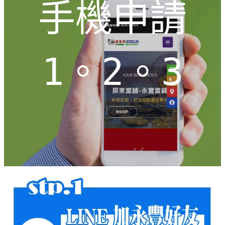
手機申請
1。2。3