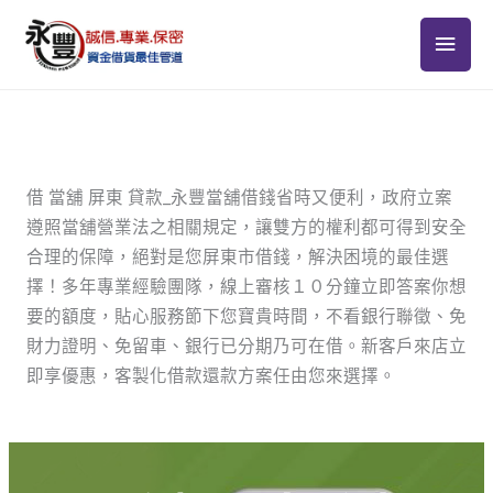
跳
主
至
主
要
要
選
內
容
單
借 當舖 屏東 貸款_永豐當舖借錢省時又便利，政府立案
遵照當舖營業法之相關規定，讓雙方的權利都可得到安全
合理的保障，絕對是您屏東市借錢，解決困境的最佳選
擇！多年專業經驗團隊，線上審核１０分鐘立即答案你想
要的額度，貼心服務節下您寶貴時間，不看銀行聯徵、免
財力證明、免留車、銀行已分期乃可在借。新客戶來店立
即享優惠，客製化借款還款方案任由您來選擇。