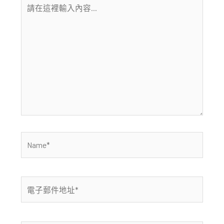
請
在
這
裡
輸
入
內
容...
Name*
電
子
郵
件