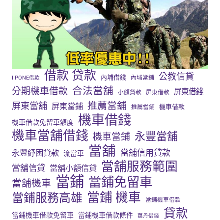
借款 贷款
公教信貸
內埔借錢
內埔當鋪
I PONE借款
合法當舖
分期機車借款
屏東借錢
小額貸款
屏東借款
推薦當舖
屏東當舖
屏東當鋪
機車借款
推薦當鋪
機車借錢
機車借款免留車額度
機車當舖借錢
永豐當舖
機車當鋪
當舖
當舖信用貸款
永豐紓困貸款
流當車
當舖服務範圍
當舖信貸
當舖小額信貸
當鋪
當鋪免留車
當舖機車
當鋪 機車
當鋪服務高雄
當鋪機車借款
貸款
當鋪機車借款免留車
當鋪機車借款條件
萬丹借錢