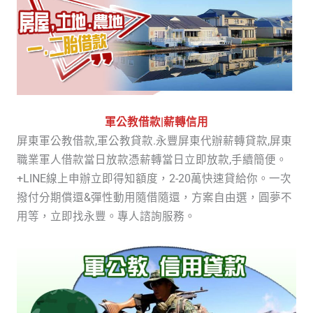
軍公教借款|薪轉信用
屏東軍公教借款,軍公教貸款.永豐屏東代辦薪轉貸款,屏東
職業軍人借款當日放款憑薪轉當日立即放款,手續簡便。
+LINE線上申辦立即得知額度，2-20萬快速貸給你。一次
撥付分期償還&彈性動用隨借隨還，方案自由選，圓夢不
用等，立即找永豐。專人諮詢服務。