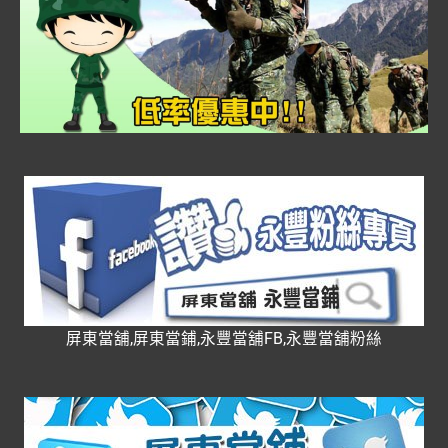
屏東當舖,屏東當鋪,永豐當舖FB,永豐當舖粉絲