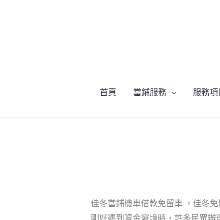
跳
至
主
要
內
容
首頁
當鋪服務
服務項
佳冬當鋪機車借款免留車 ，佳冬免
剛好遇到資金窘境時，許多民眾辦理