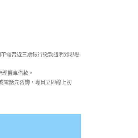
期車需帶近三期銀行繳款證明到現場
辦理機車借款。
e或電話先咨詢，專員立即線上初