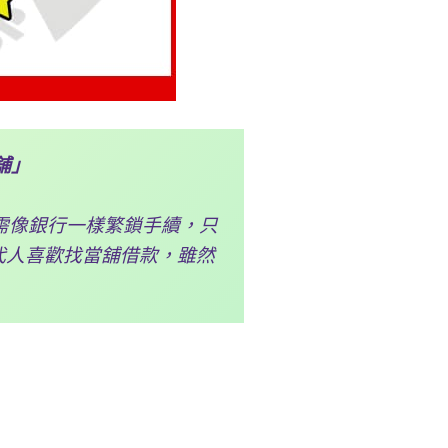
舖」
需像銀行一樣繁鎖手續，只
代人喜歡找當舖借款，雖然