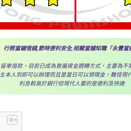
行照當鋪借錢,節時便利安全,相關當舖知職「永豐當
免留車借款，目前已成為普遍資金週轉方式，主要為不
主本人到即可以辦理而且是當日可以領現金，難怪現
利息較高於銀行但現代人要的是便利及快速