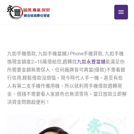
跳
主
至
主
要
要
選
內
容
單
九如手機借款, 九如手機當鋪,I Phone手機貸款, 九如手機
換現金額度2~10萬借給您,週轉找
九如永豐當鋪
能滿足你
所需要金額無需保人、任何廠牌皆可典當(借款)不需看銀
行信用,輕鬆借款沒煩惱。現今時代人手一機，甚至有些
人有第二支手機作備用機，所以就利用手機借款週轉現
金，借錢不需要看人家臉色也無須等待，當日放款立即解
決資金問題超便利！