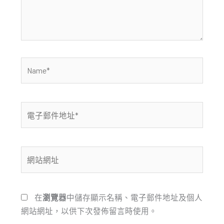
內
容...
Name*
電
子
郵
件
網
地
站
址
網
*
址
在
瀏覽器
中儲存顯示名稱、電子郵件地址及個人
網站網址，以供下次發佈留言時使用。