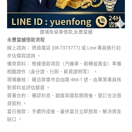
鹽埔免留車借款,永豐當舖
永豐當舖借款流程
線上諮詢： 透過電話 (08-7373777) 或 Line 專員進行初
步估價與諮詢 。
備齊資料： 根據借款項目（汽機車、薪轉或黃金）準備
相關證件（身分證、行照、薪資證明等） 。
現場審核： 親洽屏東市自由路 466-1 號，由專業專員核
對資料並評估额度 。
簽署合約： 確認利息、額度與還款期限後，簽訂合法借
貸契約 。
當日撥款： 手續完成後，最快當日立即放款，解決資金
缺口 。