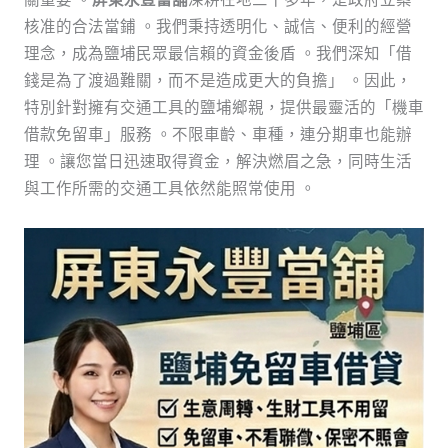
關重要 。
屏東永豐當舖
深耕在地三十多年，是政府立案
核准的合法當鋪 。我們秉持透明化、誠信、便利的經營
理念，成為鹽埔民眾最信賴的資金後盾 。我們深知「借
錢是為了渡過難關，而不是造成更大的負擔」 。因此，
特別針對擁有交通工具的鹽埔鄉親，提供最靈活的「機車
借款免留車」服務 。不限車齡、車種，連分期車也能辦
理 。讓您當日迅速取得資金，解決燃眉之急，同時生活
與工作所需的交通工具依然能照常使用 。