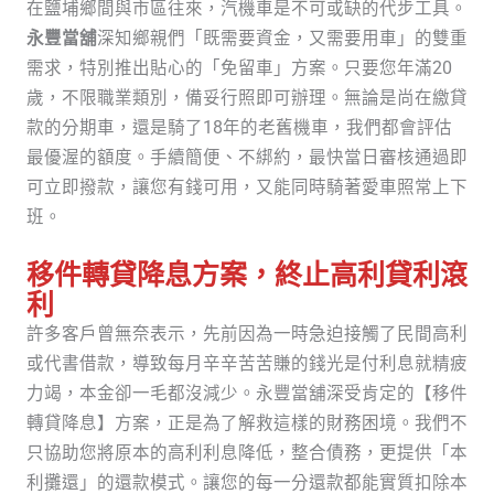
在鹽埔鄉間與市區往來，汽機車是不可或缺的代步工具。
永豐當舖
深知鄉親們「既需要資金，又需要用車」的雙重
需求，特別推出貼心的「免留車」方案。只要您年滿20
歲，不限職業類別，備妥行照即可辦理。無論是尚在繳貸
款的分期車，還是騎了18年的老舊機車，我們都會評估
最優渥的額度。手續簡便、不綁約，最快當日審核通過即
可立即撥款，讓您有錢可用，又能同時騎著愛車照常上下
班。
移件轉貸降息方案，終止高利貸利滾
利
許多客戶曾無奈表示，先前因為一時急迫接觸了民間高利
或代書借款，導致每月辛辛苦苦賺的錢光是付利息就精疲
力竭，本金卻一毛都沒減少。永豐當舖深受肯定的【移件
轉貸降息】方案，正是為了解救這樣的財務困境。我們不
只協助您將原本的高利利息降低，整合債務，更提供「本
利攤還」的還款模式。讓您的每一分還款都能實質扣除本