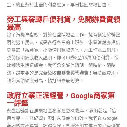
金，終止永無止盡的利息壓迫，早日找回財務自由。
勞工與薪轉戶便利貸，免開辦費實領
最高
除了汽機車借款，對於在鹽埔地區工作、擁有穩定薪轉證
明的勞工朋友，或是各行各業的上班族，永豐當舖亦提供
專屬的「薪資貸」小額信用貸款專案。凡工作滿三個月，
憑勞保明細或收入證明，即可申辦2至15萬的便利貸，快
速解決生活週轉金。我們承諾誠信透明，隨時借、隨時
還，最重要的是
完全免收開辦費與代辦費
！無隱藏費用，
讓您實領額度最高，精打細算最划算。
政府立案正派經營，Google商家第
一評鑑
永豐當舖能在屏東地區務實經營30幾年，靠的就是「信
用可靠、正派經營」與利息低廉的口碑。我們在 Google
商家搜尋獲得第一評鑑肯定，是深獲網友推薦的屏東優質