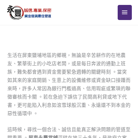
跳
主
至
主
要
要
選
內
容
單
生活在屏東鹽埔地區的鄉親，無論是辛苦耕作的在地農
友、繁華街上的小吃店老闆，或是每日奔波的通勤上班
族，難免都會遇到資金需要緊急週轉的關鍵時刻 。當突
如其來的家庭開銷、生意上的設備維修或資金缺口接踵而
來時，許多人常因為銀行門檻過高、信用瑕疵或繁瑣的聯
徵審核而卡關 。若在急迫下誤信了民間高利貸或地下代
書，更可能陷入利息如滾雪球般沉重、永遠還不到本金的
惡性循環中 。
這時候，尋找一個合法、誠信且能真正解決問題的管道至