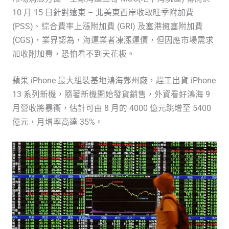
10 月 15 日針對遠東 – 北美東西岸收取旺季附加費
(PSS)、綜合費率上漲附加費 (GRI) 及塞港擁塞附加費
(CGS)，業界認為，海運業者凍漲運價，但因應市場需求
加收附加費，恐怕看不到天花板。
蘋果 iPhone 最大組裝基地鴻海鄭州廠，趕工出貨 iPhone
13 系列新機，隨著新機開始發貨銷售，外資看好鴻海 9
月營收將暴衝，估計可由 8 月的 4000 億元跳增至 5400
億元，月增率高達 35%。