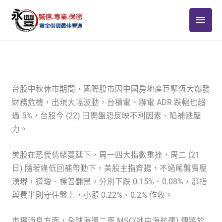
跳
主
至
主
要
要
選
內
容
單
台股中秋休市期間，國際股市因中國房地產巨擘恆大爆發
財務危機，出現大幅波動，台積電、聯電 ADR 跌幅也超
過 5%，台股今 (22) 日開盤恐反映不利因素、陷補跌壓
力。
美股在恐慌情緒蔓延下，周一四大指數重挫，周二 (21
日) 隨著逢低回補帶動下，美股主指齊揚，不過尾盤賣壓
湧現，道瓊、標普翻黑，分別下跌 0.15%、0.08%，那指
與費半則守住盤上，小漲 0.22%、0.2% 作收。
市場消息方面，全球海運二哥 MSC(地中海航運) 傳將於