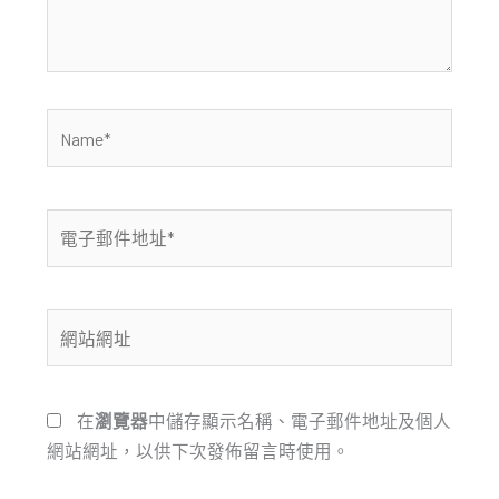
容...
Name*
電
子
郵
件
網
地
站
址
網
*
址
在
瀏覽器
中儲存顯示名稱、電子郵件地址及個人
網站網址，以供下次發佈留言時使用。