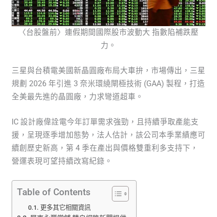
〈台股盤前〉連假期間國際股市波動大 指數陷補跌壓
力。
三星與台積電美國新晶圓廠布局大車拚，市場傳出，三星
規劃 2026 年引進 3 奈米環繞閘極技術 (GAA) 製程，打造
全美最先進的晶圓廠，力求彎道超車。
IC 設計廠偉詮電今年訂單需求強勁，且持續爭取產能支
援，呈現逐季增加態勢，法人估計，該公司本季業績應可
續創歷史新高，第 4 季在產出與價格雙重利多支持下，
營運表現可望持續改寫紀錄。
Table of Contents
更多其它相關資訊