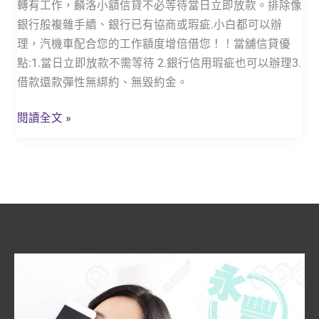
轉有工作，麟洛小額信貸不必等待當日立即放款。排除像
洛
銀行般複雜手續、銀行已有協商或瑕疵.小白都可以辦
借
理，汽機車配合您的工作額度增倍借您！！當舖信貸優
貸
點:1.當日立即放款不需等待 2.銀行信用瑕疵也可以辦理3.
推
借款還款彈性無綁約、無毀約金。
薦
「麟
閱讀全文 »
洛
永
豐
當
鋪」
不
必
等
待
當