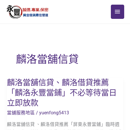
跳
主
至
主
要
要
選
內
容
單
麟洛當舖信貸
麟洛當舖信貸、麟洛借貸推薦
麟
洛
「麟洛永豐當鋪」不必等待當日
當
立即放款
舖
信
當舖服務地區
/
yuenfong5413
貸、
麟洛當舖信貸 、麟洛借貸推薦「屏東永豐當鋪」臨時週
麟