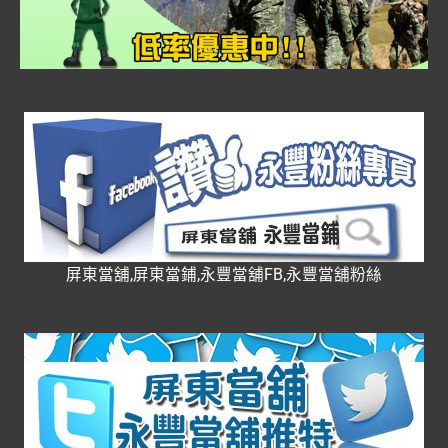
屏東當舖,屏東當鋪,永豐當舖FB,永豐當舖粉絲