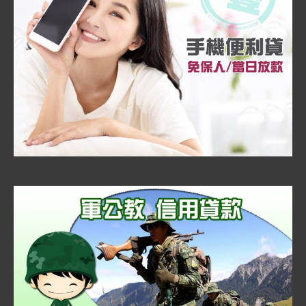
日
立
即
放
款