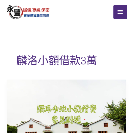
跳
主
至
主
要
要
選
內
容
單
麟洛小額借款3萬
麟
洛
合
法
小
額
借