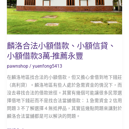
款、
小
額
信
貸、
麟洛合法小額借款、小額信貸、
小
額
小額借款3萬-推薦永豐
借
pawnshop
/
yuenfong5413
款
3
在麟洛地區找合法的小額借款，但又擔心會借到地下錢莊
萬-
（高利貸）。麟洛地區有些人處於急需資金的情況下，而
推
沒去尋找合法的借款途徑。其實有幾個可能讓很多民眾選
薦
擇借地下錢莊而不是找合法當舖借款：１急需資金２信用
永
問題３不了解選擇４無抵押品，其實這幾點問題來講對於
豐
麟洛合法當舖都是可以解決的問題。