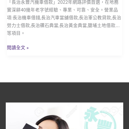
「長治永豐汽機車借款」2022年網路評價首選，在地務
當
實深耕40幾年老字號經驗、專業、可靠、安全。營業品
鋪
項:長治機車借錢,長治汽車當舖借款,長治軍公教貸款,長治
免
勞力士借款,長治礸石典當,長治黃金典當,鹽埔土地借款….
留
等項目。
車
「鹽
閱讀全文 »
埔
永
豐
汽
機
車
借
款」
專
業、