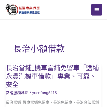
跳
主
至
主
要
要
選
內
容
單
長治小額借款
長治當鋪_機車當鋪免留車「鹽埔
長
治
永豐汽機車借款」專業、可靠、
當
安全
鋪
_
當舖服務地區
/
yuenfong5413
機
長治當鋪_機車當鋪免留車，長治免留車、長治合法當舖
車