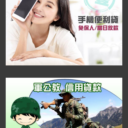
可
靠、
安
全