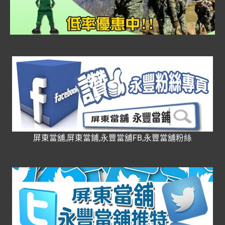
屏東當舖,屏東當鋪,永豐當舖FB,永豐當舖粉絲