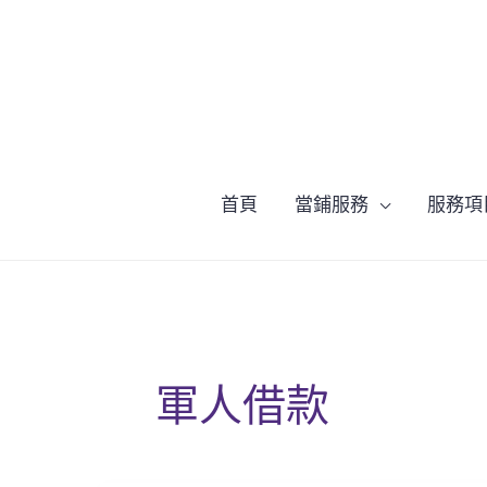
跳
至
主
要
內
容
首頁
當鋪服務
服務項
軍人借款