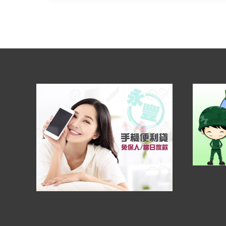
_
永
豐
當
舖
給
您
最
便
利!