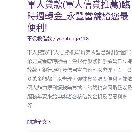
軍人貸款(軍人信貸推薦)臨
軍
人
時週轉金_永豐當舖給您最
貸
便利!
款
(軍
軍公教借款
/
yuenfong5413
人
軍人貸款(軍人信貸推薦)屏東永豐當鋪針對國軍
信
弟兄資金臨時所需，免銀行般繁雜手續當日立
貸
放款。銀行瑕疵及信用空白皆可以辦理，１－
推
０萬金額都可以辦理，彈性資金調度便利。並
薦)
個人能力規劃還款無負擔。當然也會因階級以
臨
服務年資來給申辦者審核借款金額及優惠利率…
時
等。
週
轉
閱讀全文 »
金