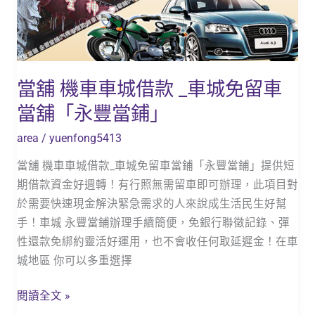
款
_
車
城
當舖 機車車城借款 _車城免留車
免
當舖「永豐當鋪」
留
車
area
/
yuenfong5413
當
當舖 機車車城借款_車城免留車當鋪「永豐當鋪」提供短
舖
期借款資金好週轉！有行照無需留車即可辦理，此項目對
「永
於需要快速現金解決緊急需求的人來說成生活民生好幫
豐
手！車城 永豐當鋪辦理手續簡便，免銀行聯徵記錄、彈
當
性還款免綁約靈活好運用，也不會收任何取延遲金！在車
鋪」
城地區 你可以多重選擇
閱讀全文 »