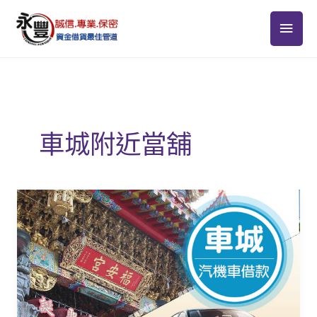
跳
主
至
主
要
要
選
內
容
單
車城附近當舖
當
舖
機
車
車
城
借