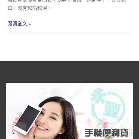
機
車，沒有越陷越深。
警
當
閱讀全文 »
鋪
業
者
也
能
幫
助
人
脫
離
詐
騙
陷