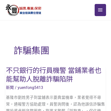
跳
主
至
主
要
要
選
內
容
單
詐騙集團
不只銀行的行員機警 當鋪業者也
不
只
能幫助人脫離詐騙陷阱
銀
新聞
/
yuenfong5413
行
的
基隆市劉姓男子到當鋪表示要典當機車，業者覺得不尋
行
常，通報警方協助處理。員警詢問後，認為他誤信詐騙集
員
團投資虛擬貨幣圈套，劉男才警醒「踩煞車」，保住機