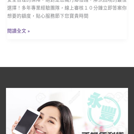
_
選擇！多年專業經驗團隊，線上審核１０分鐘立即答案你
萬
想要的額度，貼心服務節下您寶貴時間
丹
永
閱讀全文 »
豐
當
舖
借
錢
省
時
又
便
利/
為
夢