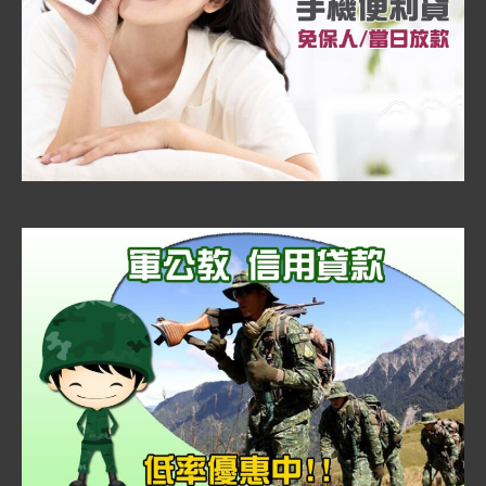
想
加
值