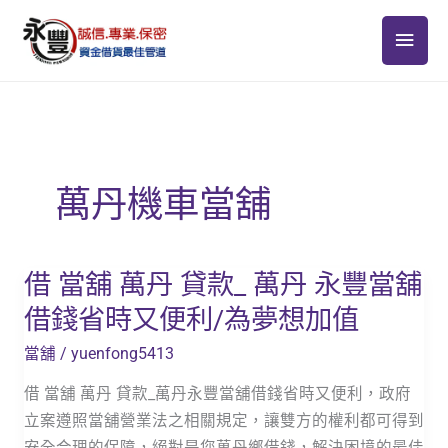
跳
主
至
主
要
要
選
內
容
單
萬丹機車當舖
借 當舖 萬丹 貸款_ 萬丹 永豐當舖
借
當
借錢省時又便利/為夢想加值
舖
當舖
/
yuenfong5413
萬
丹
借 當舖 萬丹 貸款_萬丹永豐當舖借錢省時又便利，政府
貸
立案遵照當舖營業法之相關規定，讓雙方的權利都可得到
款
安全合理的保障，絕對是您萬丹鄉借錢，解決困境的最佳