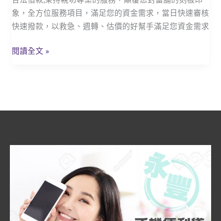
區
象，全方位服務項目，滿足您的資金需求，當日快速審核
「永
快速撥款，以救急、週轉、估價的好幫手滿足您資金需求
豐
當
閱讀全文 »
鋪」
汽
機
車
借
款