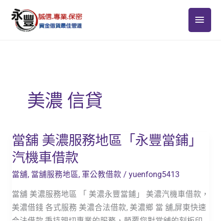
跳
主
至
主
要
要
選
內
容
單
美濃 信貸
當舖 美濃服務地區「永豐當鋪」
當
舖
汽機車借款
美
當舖
,
當舖服務地區
,
軍公教借款
/
yuenfong5413
濃
服
當舖 美濃服務地區 「 美濃永豐當鋪」 美濃汽機車借款，
務
美濃借錢 各式服務 美濃合法借款, 美濃鄉 當 舖,屏東快速
地
合法借款,秉持親切專業的服務，顛覆您對當舖的刻板印